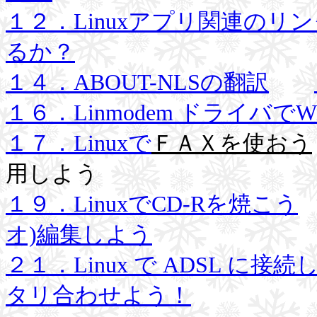
１２．Linuxアプリ関連のリ
るか？
１４．ABOUT-NLSの翻訳
１６．Linmodem ドライバでW
１７．Linuxで
ＦＡＸを使おう
用しよう
１９．LinuxでCD-Rを焼こう
オ)編集しよう
２１．Linux で ADSL に接続
タリ合わせよう！