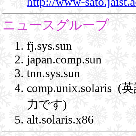
http://www-sato.jaist.
ニュースグループ
fj.sys.sun
japan.comp.sun
tnn.sys.sun
comp.unix.sol
力です)
alt.solaris.x86