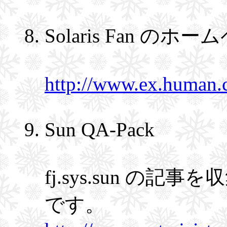
Solaris Fan のホ
http://www.ex.human.co
Sun QA-Pack
fj.sys.sun の
です。