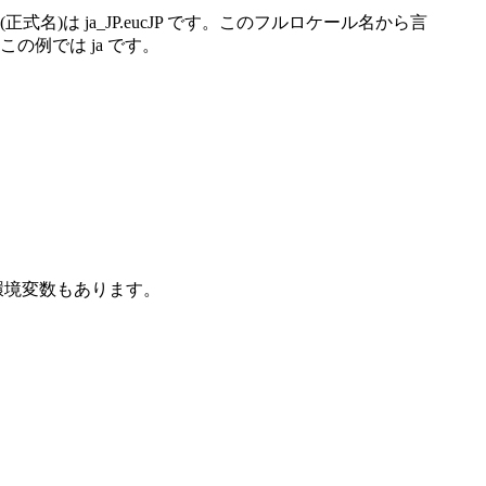
式名)は ja_JP.eucJP です。このフルロケール名から言
例では ja です。
環境変数もあります。