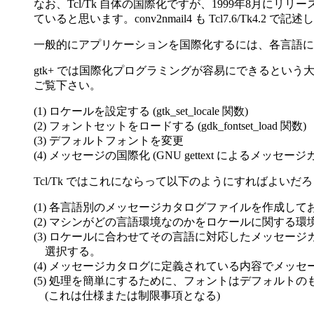
なお、Tcl/Tk 自体の国際化ですが、1999年8月にリリー
ていると思います。conv2nmail4 も Tcl7.6/Tk4.2 で
一般的にアプリケーションを国際化するには、各言語におけ
gtk+ では国際化プログラミングが容易にできると
ご覧下さい。
(1) ロケールを設定する (gtk_set_locale 関数)
(2) フォントセットをロードする (gdk_fontset_load 関数)
(3) デフォルトフォントを変更
(4) メッセージの国際化 (GNU gettext によるメッセー
Tcl/Tk ではこれにならって以下のようにすればよいだ
(1) 各言語別のメッセージカタログファイルを作成して
(2) マシンがどの言語環境なのかをロケールに関する環
(3) ロケールに合わせてその言語に対応したメッセー
選択する。
(4) メッセージカタログに定義されている内容でメッセ
(5) 処理を簡単にするために、フォントはデフォルト
(これは仕様または制限事項となる)