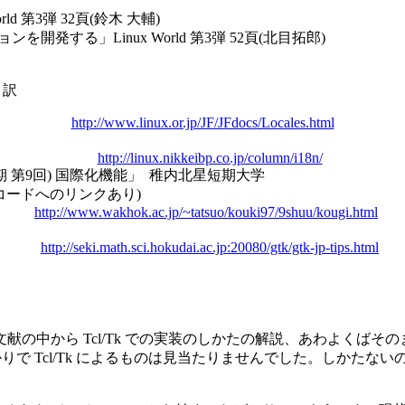
ld 第3弾 32頁(鈴木 大輔)
ンを開発する」Linux World 第3弾 52頁(北目拓郎)
幸 訳
http://www.linux.or.jp/JF/JFdocs/Locales.html
http://linux.nikkeibp.co.jp/column/i18n/
後期 第9回) 国際化機能」 稚内北星短期大学
域名コードへのリンクあり)
http://www.wakhok.ac.jp/~tatsuo/kouki97/9shuu/kougi.html
http://seki.math.sci.hokudai.ac.jp:20080/gtk/gtk-jp-tips.html
、上記の参考文献の中から Tcl/Tk での実装のしかたの解説、あわ
かりで Tcl/Tk によるものは見当たりませんでした。しかたな