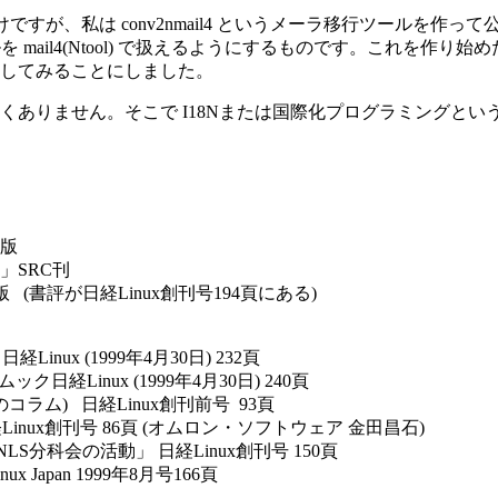
すが、私は conv2nmail4 というメーラ移行ツールを作って
ルを mail4(Ntool) で扱えるようにするものです。これを作り始め
挑戦してみることにしました。
くありません。そこで I18Nまたは国際化プログラミングと
出版
」SRC刊
 (書評が日経Linux創刊号194頁にある)
nux (1999年4月30日) 232頁
 ムック日経Linux (1999年4月30日) 240頁
コラム) 日経Linux創刊前号 93頁
inux創刊号 86頁 (オムロン・ソフトウェア 金田昌石)
究会NLS分科会の活動」 日経Linux創刊号 150頁
Japan 1999年8月号166頁