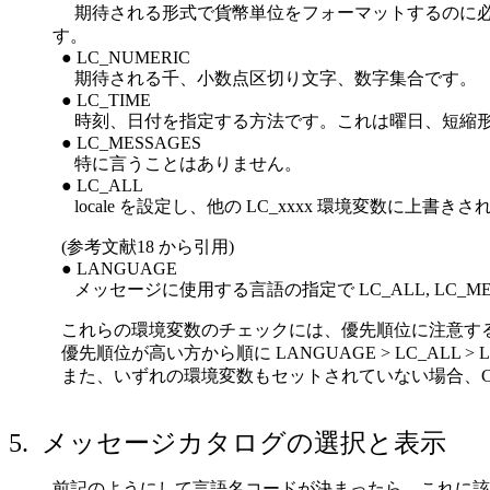
期待される形式で貨幣単位をフォーマットするのに必
す。
● LC_NUMERIC
期待される千、小数点区切り文字、数字集合です。
● LC_TIME
時刻、日付を指定する方法です。これは曜日、短縮形
● LC_MESSAGES
特に言うことはありません。
● LC_ALL
locale を設定し、他の LC_xxxx 環境変数に上書きさ
(参考文献18 から引用)
● LANGUAGE
メッセージに使用する言語の指定で LC_ALL, LC_MES
これらの環境変数のチェックには、優先順位に注意す
優先順位が高い方から順に LANGUAGE > LC_ALL > LC
また、いずれの環境変数もセットされていない場合、C 
5. メッセージカタログの選択と表示
前記のようにして言語名コードが決まったら、これに該当