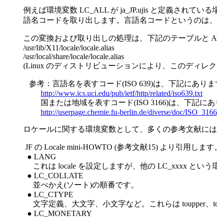
例えば環境変数 LC_ALL が ja_JP.ujis と定義さ
語名コードを取り出します。言語名コードというのは、フ
この変換および取り出しの処理は、下記のテーブルと A
/usr/lib/X11/locale/locale.alias
/usr/local/share/locale/locale.alias
(Linux のディストリビューションにより、このディレ
参考：言語名を表すコード(ISO 639)は、下記にあり
http://www.ics.uci.edu/pub/ietf/http/related/iso639.txt
国または地域を表すコード(ISO 3166)は、下記に
http://userpage.chemie.fu-berlin.de/diverse/doc/ISO_3166
ロケールに関する環境変数として、多くの参考文献には下
JF の Locale mini-HOWTO (参考文献15) より引用します
● LANG
これは locale を設定しますが、他の LC_xxxx 
● LC_COLLATE
並べかえ(ソート)の順番です。
● LC_CTYPE
文字定義、大文字、小文字など。これらは toupper、tolow
● LC_MONETARY