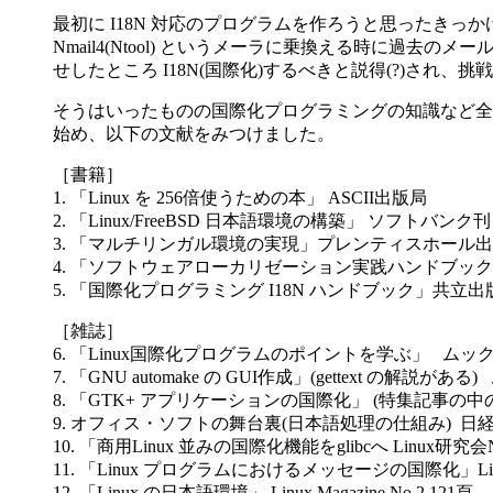
最初に I18N 対応のプログラムを作ろうと思ったきっかけで
Nmail4(Ntool) というメーラに乗換える時に過去のメー
せしたところ I18N(国際化)するべきと説得(?)され、
そうはいったものの国際化プログラミングの知識など全
始め、以下の文献をみつけました。
［書籍］
1. 「Linux を 256倍使うための本」 ASCII出版局
2. 「Linux/FreeBSD 日本語環境の構築」 ソフトバンク刊
3. 「マルチリンガル環境の実現」プレンティスホール
4. 「ソフトウェアローカリゼーション実践ハンドブック
5. 「国際化プログラミング I18N ハンドブック」共立出版
［雑誌］
6. 「Linux国際化プログラムのポイントを学ぶ」 ムック日経Li
7. 「GNU automake の GUI作成」(gettext の解説がある)
8. 「GTK+ アプリケーションの国際化」 (特集記事の中の
9. オフィス・ソフトの舞台裏(日本語処理の仕組み) 日経L
10. 「商用Linux 並みの国際化機能をglibcへ Linux研
11. 「Linux プログラムにおけるメッセージの国際化」Linux 
12. 「Linux の日本語環境」 Linux Magazine No.2 121頁