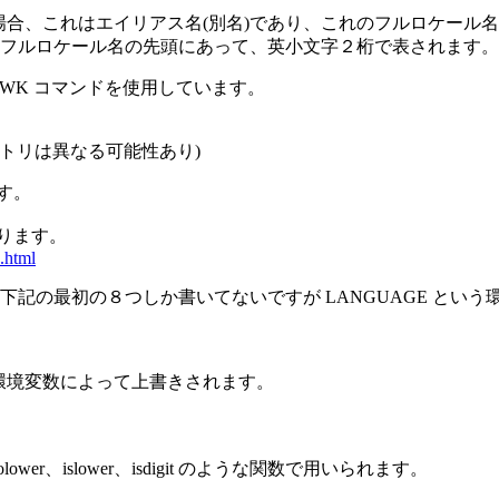
れている場合、これはエイリアス名(別名)であり、これのフルロケール名(正
ルロケール名の先頭にあって、英小文字２桁で表されます。この
WK コマンドを使用しています。
クトリは異なる可能性あり)
ます。
あります。
.html
記の最初の８つしか書いてないですが LANGUAGE という
。
という環境変数によって上書きされます。
er、islower、isdigit のような関数で用いられます。