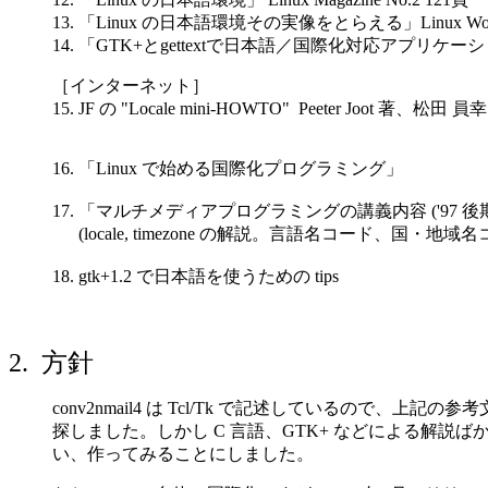
13. 「Linux の日本語環境その実像をとらえる」Linux Wor
14. 「GTK+とgettextで日本語／国際化対応アプリケーショ
［インターネット］
15. JF の "Locale mini-HOWTO" Peeter Joot 著、松田 員
16. 「Linux で始める国際化プログラミング」
17. 「マルチメディアプログラミングの講義内容 ('97 
(locale, timezone の解説。言語名コード、国・地
18. gtk+1.2 で日本語を使うための tips
2. 方針
conv2nmail4 は Tcl/Tk で記述しているので
探しました。しかし C 言語、GTK+ などによる解説ば
い、作ってみることにしました。