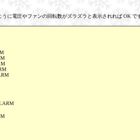
のように電圧やファンの回転数がズラズラと表示されれば OK で
RM
RM
RM
ARM
LARM
 ALARM
ARM