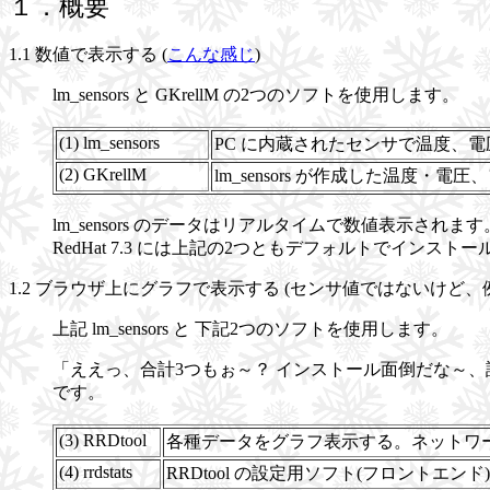
１．概要
1.1 数値で表示する (
こんな感じ
)
lm_sensors と GKrellM の2つのソフトを使用します。
(1) lm_sensors
PC に内蔵されたセンサで温度、
(2) GKrellM
lm_sensors が作成した温
lm_sensors のデータはリアルタイムで数値表示されま
RedHat 7.3 には上記の2つともデフォルトでインスト
1.2 ブラウザ上にグラフで表示する (センサ値ではないけど、
上記 lm_sensors と 下記2つのソフトを使用します。
「ええっ、合計3つもぉ～？ インストール面倒だな～
です。
(3) RRDtool
各種データをグラフ表示する。ネットワ
(4) rrdstats
RRDtool の設定用ソフト(フロントエンド