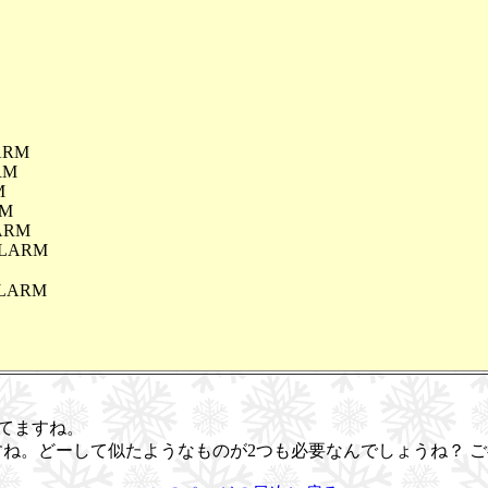
LARM
RM
M
RM
LARM
 ALARM
 ALARM
。
告してますね。
 は、同じような内容ですね。どーして似たようなものが2つも必要なんでしょう