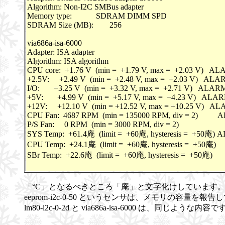
Algorithm: Non-I2C SMBus adapter
Memory type: SDRAM DIMM SPD
SDRAM Size (MB): 256
via686a-isa-6000
Adapter: ISA adapter
Algorithm: ISA algorithm
CPU core: +1.76 V (min = +1.79 V, max = +2.03 V) A
+2.5V: +2.49 V (min = +2.48 V, max = +2.03 V) ALA
I/O: +3.25 V (min = +3.32 V, max = +2.71 V) ALAR
+5V: +4.99 V (min = +5.17 V, max = +4.23 V) ALA
+12V: +12.10 V (min = +12.52 V, max = +10.25 V) A
CPU Fan: 4687 RPM (min = 135000 RPM, div = 2)
P/S Fan: 0 RPM (min = 3000 RPM, div = 2)
SYS Temp: +61.4庵 (limit = +60庵, hysteresis = +50庵)
CPU Temp: +24.1庵 (limit = +60庵, hysteresis = +50庵)
SBr Temp: +22.6庵 (limit = +60庵, hysteresis = +50庵)
「°C」となるべきところ「庵」と文字化けしています
eeprom-i2c-0-50 というセンサは、メモリの容量を報
lm80-i2c-0-2d と via686a-isa-6000