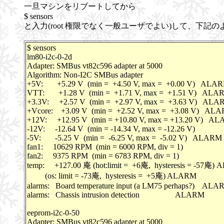
一旦マシンをリブートしてから
$ sensors
と入力(root 権限でなく一般ユーザでよい)して、下記
$ sensors
lm80-i2c-0-2d
Adapter: SMBus vt82c596 adapter at 5000
Algorithm: Non-I2C SMBus adapter
+5V: +5.29 V (min = +4.50 V, max = +0.00 V) ALA
VTT: +1.28 V (min = +1.71 V, max = +1.51 V) ALA
+3.3V: +2.57 V (min = +2.97 V, max = +3.63 V) ALA
+Vcore: +3.09 V (min = +2.52 V, max = +3.08 V) AL
+12V: +12.95 V (min = +10.80 V, max = +13.20 V) A
-12V: -12.64 V (min = -14.34 V, max = -12.26 V)
-5V: -5.25 V (min = -6.25 V, max = -5.02 V) ALARM
fan1: 10629 RPM (min = 6000 RPM, div = 1)
fan2: 9375 RPM (min = 6783 RPM, div = 1)
temp: +127.00 庵 (hot:limit = +6庵, hysteresis = -57庵)
(os: limit = -73庵, hysteresis = +5庵) ALARM
alarms: Board temperature input (a LM75 perhaps?) AL
alarms: Chassis intrusion detection ALARM
eeprom-i2c-0-50
Adapter: SMBus vt82c596 adapter at 5000