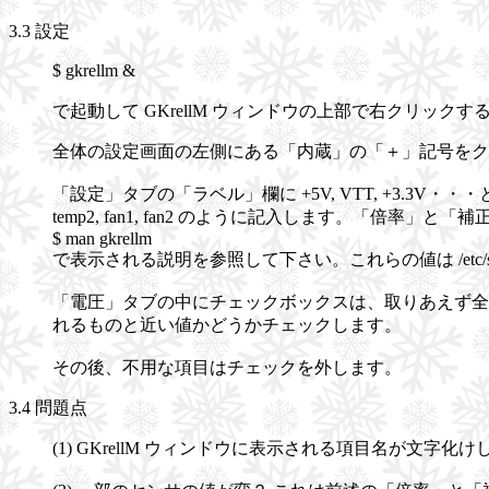
3.3 設定
$ gkrellm &
で起動して GKrellM ウィンドウの上部で右クリ
全体の設定画面の左側にある「内蔵」の「＋」記号をク
「設定」タブの「ラベル」欄に +5V, VTT, +3.3
temp2, fan1, fan2 のように記入します。「倍率」
$ man gkrellm
で表示される説明を参照して下さい。これらの値は /etc/sen
「電圧」タブの中にチェックボックスは、取りあえず全部チェ
れるものと近い値かどうかチェックします。
その後、不用な項目はチェックを外します。
3.4 問題点
(1) GKrellM ウィンドウに表示される項目名が文字