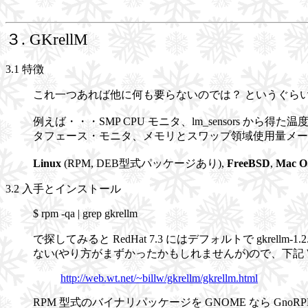
３.
GKrellM
3.1 特徴
これ一つあれば他に何も要らないのでは？ というぐら
例えば・・・SMP CPU モニタ、
lm_sensors
から得た温度
タフェース・モニタ、メモリとスワップ領域使用量メー
Linux
(RPM, DEB型式パッケージあり),
FreeBSD
,
Mac O
3.2 入手とインストール
$ rpm -qa | grep gkrellm
で探してみると RedHat 7.3 にはデフォルトで gk
ない(やり方がまずかったかもしれませんが)ので、下記 WEB 
http://web.wt.net/~billw/gkrellm/gkrellm.html
RPM 型式のバイナリパッケージを GNOME なら Gno