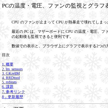
PCの温度・電圧、ファンの監視とグラフ
CPU のファンが止まって CPU が熱暴走で壊れてしま
最近の PC は、マザーボードに CPU の温度・電圧、
の起動後も監視できると便利です。
数値での表示と、ブラウザ上にグラフで表示する2つの
目次
1. 概要
2. lm_sensors
3. GKrellM
4. RRDtool
5. rrdstats
6. 課題
7. 参考リンク
8．更新履歴