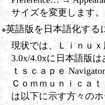
サイズを変更します。
英語版を日本語化する
現状では、Ｌｉｎｕｘ
3.0x/4.0xに日本
ｔｓｃａｐｅ Navigato
Ｃｏｍｍｕｎｉｃａｔｏ
は以下に示す方々のホ