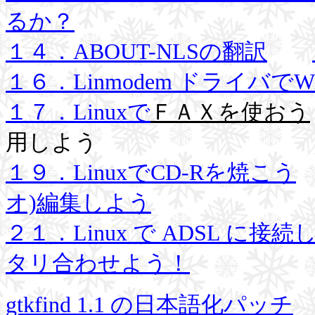
るか？
１４．ABOUT-NLSの翻訳
１６．Linmodem ドライバでW
１７．Linuxで
ＦＡＸを使おう
用しよう
１９．LinuxでCD-Rを焼こう
オ)編集しよう
２１．Linux で ADSL に接続
タリ合わせよう！
gtkfind 1.1 の日本語化パッチ