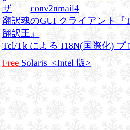
ザ
conv2nmail4
翻訳魂のGUI クライアント『
翻訳王』
Tcl/Tk による I18N(国際
Free
Solaris <Intel 版>