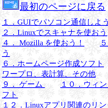
最初のページに戻る
１．GUIでパソコン通信しよう
２．Linuxでスキャナを使おう
４． Mozilla を使おう！
５
う
６．ホームページ作成ソフト
ワープロ、表計算、その他
９． ゲーム
１０．ウィン
フト
１２．Linuxアプリ関連のリ