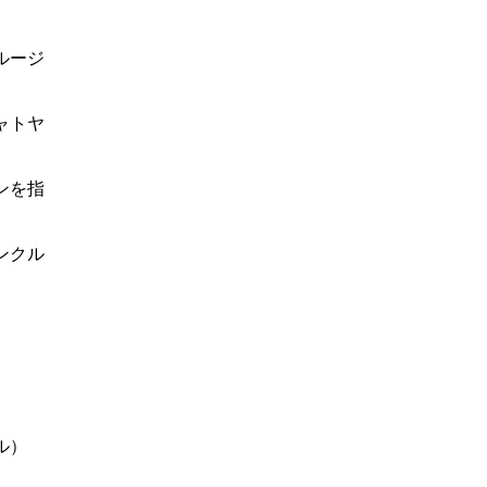
ルージ
ャトヤ
ンを指
ンクル
ル）