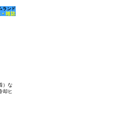
）
着）な
冷却ヒ