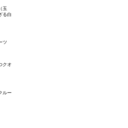
（玉
ざる白
ーツ
つクオ
クルー