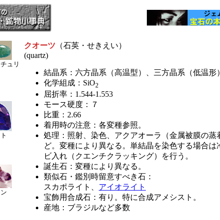
クオーツ
（石英・せきえい）
(quartz)
ンチュリ
結晶系：六方晶系（高温型）、三方晶系（低温形
化学組成：SiO
2
屈折率：1.544-1.553
モース硬度：７
比重：2.66
着用時の注意：各変種参照。
処理：照射、染色、アクアオーラ（金属被膜の蒸
スト
ど。変種により異なる。単結晶を染色する場合は
ビ入れ（クエンチクラッキング）を行う。
誕生石：変種により異なる。
類似石・鑑別時留意すべき石：
スカポライト、
アイオライト
リン
宝飾用合成石：有り。特に合成アメシスト。
産地：ブラジルなど多数