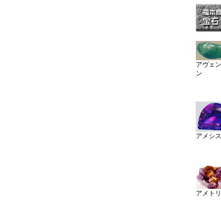
アヴェ
ン
アメシ
アメト