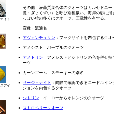
その他：潜晶質集合体のクオーツはカルセドニー
髄・ぎょくずい）と呼び別種扱い。海岸の砂に混
っぽい粒の多くはクオーツ。圧電性を有する。
ェナイト
変種・流通名
アヴェンチュリン
：フックサイトを内包するクオ
アメシスト：パープルのクオーツ
ン
アメトリン
：アメシストとシトリンの色を併せ持
ーツ
カーンゴーム：スモーキーの別名
サージェナイト
：肉眼で確認できるニードルイン
ーズアイ
ジョンを内包するクオーツ
シトリン
：イエローからオレンジのクオーツ
ストロベリークオーツ