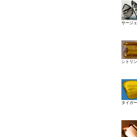
サージ
シトリ
タイガ