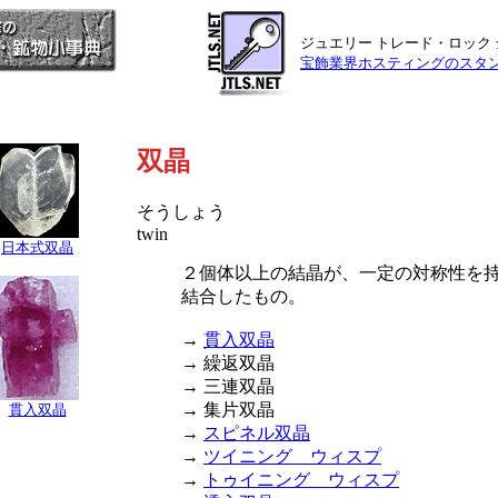
ジュエリー トレード・ロック
宝飾業界ホスティングのスタ
双晶
そうしょう
twin
日本式双晶
２個体以上の結晶が、一定の対称性を
結合したもの。
→
貫入双晶
→ 繰返双晶
→ 三連双晶
→ 集片双晶
貫入双晶
→
スピネル双晶
→
ツイニング ウィスプ
→
トゥイニング ウィスプ