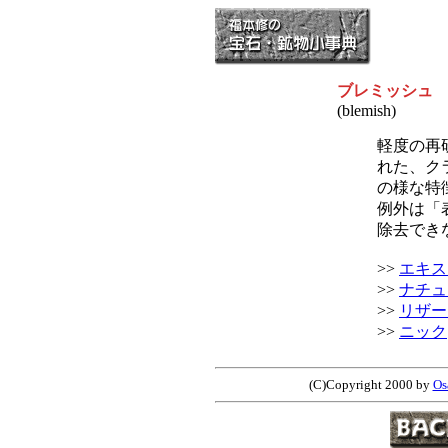
ブレミッシュ
(blemish)
軽度の再
れた、ク
の様な特
例外は「
除去でき
>>
エキス
>>
ナチュ
>>
リザー
>>
ニック
(C)Copyright 2000 by
O