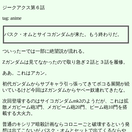
ジークアクス第６話
tag: anime
バスク・オムとサイコガンダムが来た。もう終わりだ。
ついったーでは一部に絶望説が流れる。
Zガンダムは見てなかったので取り急ぎ２話と３話を履修。
ああ。これはアカン。
初代ガンダムからサブキャラ引っ張ってきてボコる展開が続
いているけど今回はZガンダムからヤベー奴連れてきたな。
次回登場するのはサイコガンダムmk2のようだが、これは拡
散メガビーム砲3門、メガビーム砲20門、ビーム砲10門を搭
載する大火力。
普通のキシリア暗殺計画ならコロニーごと破壊するという発
想は出てこないが バスク・オムとセットで出てくるならや