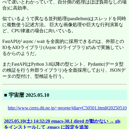
べて遅いとわかっていて、自分側の処理はほぼ負荷なしの場
合)に高効率。
似ているようで異なる並列処理(parallelism)はスレッドを同時
に複数使う記述方法。 巨大な画像処理や巨大な行列演算な
ど、CPU律速の場合に向いている。
FastAPIが async / wait を全面的に採用できるのは、外部との
IOをAIOライブラリ(Async IOライブラリ)のみで実施してい
るからのようだ。
またFastAPIはPython 3.8以降の型ヒント、Pydantic(データ型
の検証を行う外部ライブラリ)を全面採用しており、JSONデ
ータの型付け、型検証を行う。
■ 宇宙暦 2025.05.10
http://www.ceres.dti.ne.jp/~george/jdiaryC50501.html#20250510
2025.05.10(土) 14:32:20 emacs-30.1 dired が動かない → gls
をインストールして .emacs に設定を追加