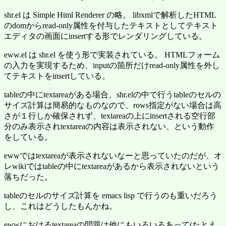
shr.el は Simple Html Renderer の略。 libxmlで解析したHTML
のdomからread-only属性を付与したテキストとしてテキスト
エディタの画面にinsertする形でレンダリングしている。
eww.el は shr.el を使う形で実装されている。 HTMLフォーム
の入力を実現するため、inputの箇所だけread-only属性を外し
てテキストをinsertしている。
tableの中にtextareaがある場合、shr.elの中で行うtableのセルの
サイズ計算は簡易的なものなので、rows指定がない場合は高
さが１行しか確保されず、textareaの上にinsertされる空行部
分のみ表示されtextareaの内容は表示されない、という動作
をしている。
ewwではtextareaが表示されないなーと思っていたのだが、オ
レwikiではtableの中にtextareaがあるから表示されないという
落ちだった。
tableのセルのサイズ計算を emacs lisp で行うのも重いだろう
し、これはどうしたもんかね。
ewwにおけるtextareaの問題は他にもいろいろあって(たとえ