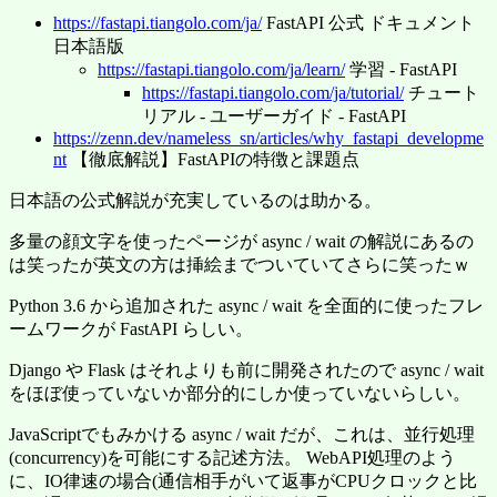
https://fastapi.tiangolo.com/ja/
FastAPI 公式 ドキュメント
日本語版
https://fastapi.tiangolo.com/ja/learn/
学習 - FastAPI
https://fastapi.tiangolo.com/ja/tutorial/
チュート
リアル - ユーザーガイド - FastAPI
https://zenn.dev/nameless_sn/articles/why_fastapi_developme
nt
【徹底解説】FastAPIの特徴と課題点
日本語の公式解説が充実しているのは助かる。
多量の顔文字を使ったページが async / wait の解説にあるの
は笑ったが英文の方は挿絵までついていてさらに笑ったｗ
Python 3.6 から追加された async / wait を全面的に使ったフレ
ームワークが FastAPI らしい。
Django や Flask はそれよりも前に開発されたので async / wait
をほぼ使っていないか部分的にしか使っていないらしい。
JavaScriptでもみかける async / wait だが、これは、並行処理
(concurrency)を可能にする記述方法。 WebAPI処理のよう
に、IO律速の場合(通信相手がいて返事がCPUクロックと比