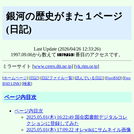
銀河の歴史がまた１ページ
(日記)
Last Update (2026/04/26 12:33:26)
1997.09.06から数えて
番目のアクセスです。
ミラーサイト [
www.ceres.dti.ne.jp
] [
yk.rim.or.jp
]
[
ホームページ
] [
日記
] [
日記ファイル一覧
] [
読んでいる日記
] [
FreeBSD
] [
Free
BSD LINK
] [
検索
]
ページ内目次
ページ内目次
2025.05.01(木) 16:22:49 国会図書館デジタルコレ
クションに登録してみた
2025.05.01(木) 17:09:22 オレwikiにサムネイル画像