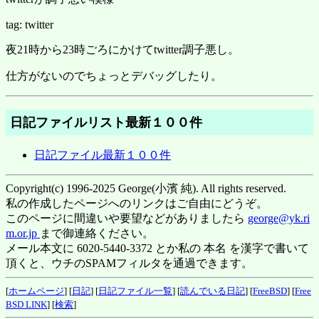
tag: twitter
夜21時から23時ごろにかけてtwitter調子悪し。
仕方がないのでちょっとデバッグしたり。
日記ファイルリスト最新１００件
日記ファイル最新１００件
Copyright(c) 1996-2025 George(小濱 純). All rights reserved.
私の作成したページへのリンクはご自由にどうぞ。
このページに間違いや要望などがありましたら
george@yk.ri
m.or.jp
まで御連絡ください。
メール本文に 6020-5440-3372 とか私の 本名 を漢字で書いて
頂くと、ウチのSPAMフィルタを通過できます。
[
ホームページ
] [
日記
] [
日記ファイル一覧
] [
読んでいる日記
] [
FreeBSD
] [
Free
BSD LINK
] [
検索
]