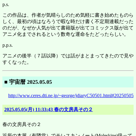
p.s.
この作品は、作者が気晴らしのため気軽に書き始めたものら
しく、最初の頃はなろうで暇な時だけ書く不定期連載だった
のだが、なぜか人気が出て書籍版が出てコミックス版が出て
アニメ化までされるという数奇な運命をたどったらしい。
p.p.s.
アニメの後半（７話以降）では話がまとまってきたので見や
すくなった。
■ 宇宙暦 2025.05.05
http://www.ceres.dti.ne.jp/~george/jdiaryC50501.html#20250505
2025.05.05(月) 11:33:43 春の文房具その２
春の文房具その２
近所の本屋（有隣堂）でモレスキンノート(Moleskine)扱って