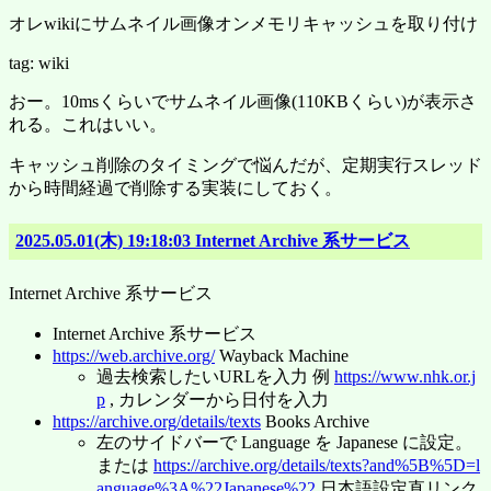
オレwikiにサムネイル画像オンメモリキャッシュを取り付け
tag: wiki
おー。10msくらいでサムネイル画像(110KBくらい)が表示さ
れる。これはいい。
キャッシュ削除のタイミングで悩んだが、定期実行スレッド
から時間経過で削除する実装にしておく。
2025.05.01(木) 19:18:03 Internet Archive 系サービス
Internet Archive 系サービス
Internet Archive 系サービス
https://web.archive.org/
Wayback Machine
過去検索したいURLを入力 例
https://www.nhk.or.j
p
, カレンダーから日付を入力
https://archive.org/details/texts
Books Archive
左のサイドバーで Language を Japanese に設定。
または
https://archive.org/details/texts?and%5B%5D=l
anguage%3A%22Japanese%22
日本語設定直リンク