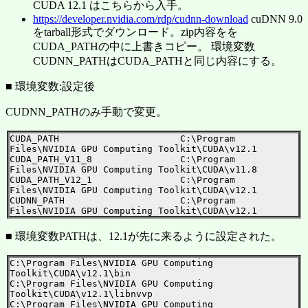
CUDA 12.1 はこちらから入手。
https://developer.nvidia.com/rdp/cudnn-download
cuDNN 9.0
をtarball形式でダウンロード。zip内容をを
CUDA_PATHの中に上書きコピー。 環境変数
CUDNN_PATHはCUDA_PATHと同じ内容にする。
■ 環境変数:設定後
CUDNN_PATHのみ手動で変更。
CUDA_PATH                      C:\Program 
Files\NVIDIA GPU Computing Toolkit\CUDA\v12.1

CUDA_PATH_V11_8                C:\Program 
Files\NVIDIA GPU Computing Toolkit\CUDA\v11.8

CUDA_PATH_V12_1                C:\Program 
Files\NVIDIA GPU Computing Toolkit\CUDA\v12.1

CUDNN_PATH                     C:\Program 
■ 環境変数PATHは、12.1が先に来るように設定された。
C:\Program Files\NVIDIA GPU Computing 
Toolkit\CUDA\v12.1\bin

C:\Program Files\NVIDIA GPU Computing 
Toolkit\CUDA\v12.1\libnvvp

C:\Program Files\NVIDIA GPU Computing 