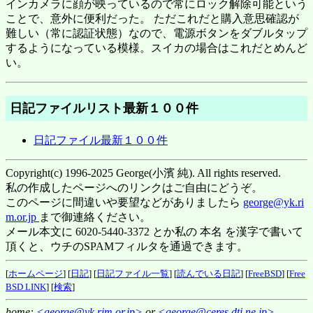
インカメラに顔が映っているので常にロック解除可能という
ことで、意外に便利だった。 ただこれだと購入意思確認が
難しい（常に認証状態）なので、電源ボタンをダブルタップ
するようになっている模様。スイカの場合はこれだとめんど
い。
日記ファイルリスト最新１００件
日記ファイル最新１００件
Copyright(c) 1996-2025 George(小濱 純). All rights reserved.
私の作成したページへのリンクはご自由にどうぞ。
このページに間違いや要望などがありましたら
george@yk.ri
m.or.jp
まで御連絡ください。
メール本文に 6020-5440-3372 とか私の 本名 を漢字で書いて
頂くと、ウチのSPAMフィルタを通過できます。
[
ホームページ
] [
日記
] [
日記ファイル一覧
] [
読んでいる日記
] [
FreeBSD
] [
Free
BSD LINK
] [
検索
]
home:
<george@yk.rim.or.jp>
or
<george@ceres.dti.ne.jp>