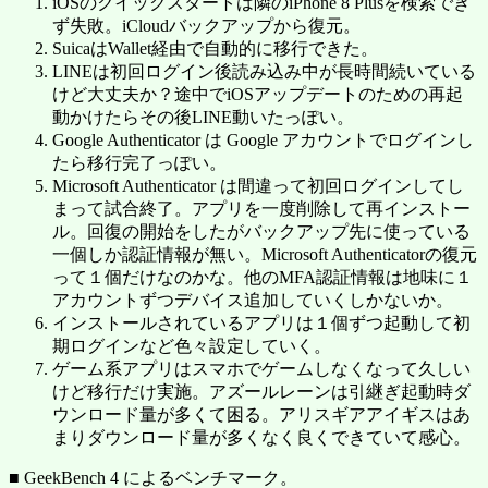
iOSのクイックスタートは隣のiPhone 8 Plusを検索でき
ず失敗。iCloudバックアップから復元。
SuicaはWallet経由で自動的に移行できた。
LINEは初回ログイン後読み込み中が長時間続いている
けど大丈夫か？途中でiOSアップデートのための再起
動かけたらその後LINE動いたっぽい。
Google Authenticator は Google アカウントでログインし
たら移行完了っぽい。
Microsoft Authenticator は間違って初回ログインしてし
まって試合終了。アプリを一度削除して再インストー
ル。回復の開始をしたがバックアップ先に使っている
一個しか認証情報が無い。Microsoft Authenticatorの復元
って１個だけなのかな。他のMFA認証情報は地味に１
アカウントずつデバイス追加していくしかないか。
インストールされているアプリは１個ずつ起動して初
期ログインなど色々設定していく。
ゲーム系アプリはスマホでゲームしなくなって久しい
けど移行だけ実施。アズールレーンは引継ぎ起動時ダ
ウンロード量が多くて困る。アリスギアアイギスはあ
まりダウンロード量が多くなく良くできていて感心。
■ GeekBench 4 によるベンチマーク。