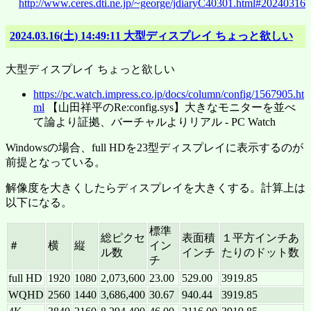
http://www.ceres.dti.ne.jp/~george/jdiaryC40301.html#20240316
2024.03.16(土) 14:49:11 大型ディスプレイ ちょっと欲しい
大型ディスプレイ ちょっと欲しい
https://pc.watch.impress.co.jp/docs/column/config/1567905.ht
ml
【山田祥平のRe:config.sys】大きなモニターを並べ
て論より証拠、バーチャルよりリアル - PC Watch
Windowsの場合、full HDを23型ディスプレイに表示するのが
前提となっている。
解像度を大きくしたらディスプレイを大きくする。計算上は
以下になる。
標準
総ピクセ
表面積
１平方インチあ
＃
横
縦
イン
ル数
インチ
たりのドット数
チ
full HD
1920
1080
2,073,600
23.00
529.00
3919.85
WQHD
2560
1440
3,686,400
30.67
940.44
3919.85