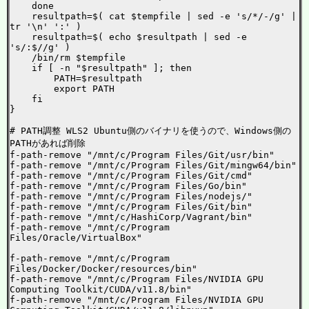
    done

    resultpath=$( cat $tempfile | sed -e 's/*/-/g' | 
tr '\n' ':' )

    resultpath=$( echo $resultpath | sed -e 
's/:$//g' )

    /bin/rm $tempfile

    if [ -n "$resultpath" ]; then

        PATH=$resultpath

        export PATH

    fi

}

# PATH調整 WLS2 Ubuntu側のバイナリを使うので、Windows側の
PATHがあれば削除

f-path-remove "/mnt/c/Program Files/Git/usr/bin"

f-path-remove "/mnt/c/Program Files/Git/mingw64/bin"

f-path-remove "/mnt/c/Program Files/Git/cmd"

f-path-remove "/mnt/c/Program Files/Go/bin"

f-path-remove "/mnt/c/Program Files/nodejs/"

f-path-remove "/mnt/c/Program Files/Git/bin"

f-path-remove "/mnt/c/HashiCorp/Vagrant/bin"

f-path-remove "/mnt/c/Program 
Files/Oracle/VirtualBox"

f-path-remove "/mnt/c/Program 
Files/Docker/Docker/resources/bin"

f-path-remove "/mnt/c/Program Files/NVIDIA GPU 
Computing Toolkit/CUDA/v11.8/bin"

f-path-remove "/mnt/c/Program Files/NVIDIA GPU 