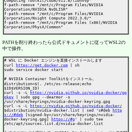
Computing Toolkit/CUDA/v11.8/libnvvp"

f-path-remove "/mnt/c/Program Files/NVIDIA 
Corporation/NVIDIA NvDLISR"

f-path-remove "/mnt/c/Program Files/NVIDIA 
Corporation/Nsight Compute 2022.3.0/"

f-path-remove "/mnt/c/Program Files (x86)/NVIDIA 
Corporation/PhysX/Common"

PATHを削り終わったら公式ドキュメントに従ってWSL2の
中で操作。
# WSL に Docker エンジンを直接インストールします

curl 
https://get.docker.com
 | sh

sudo service docker start

# NVIDIA Container Toolkitをインストール。

distribution=$(. /etc/os-release;echo 
$ID$VERSION_ID)

curl -s -L 
https://nvidia.github.io/nvidia-docker/gp
gkey
 | sudo gpg --dearmor -o 
/usr/share/keyrings/nvidia-docker-keyring.gpg

curl -s -L 
https://nvidia.github.io/nvidia-docker/
$distribution/nvidia-docker.list | sed 's#deb 
http
s://#deb
 [signed-by=/usr/share/keyrings/nvidia-
docker-keyring.gpg] 
https://#g
' | sudo tee 
/etc/apt/sources.list.d/nvidia-docker.list
