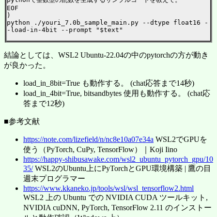
EOF

)

python ./youri_7.0b_sample_main.py --dtype float16 -
-load-in-4bit --prompt "$text"

結論としては、WSL2 Ubuntu-22.04の中のpytorchの方が動き
が良かった。
load_in_8bit=True も動作する。 (chat応答まで14秒)
load_in_4bit=True, bitsandbytes 使用も動作する。 (chat応
答まで12秒)
■参考文献
https://note.com/lizefield/n/nc8e10a07e34a
WSL2でGPUを
使う（PyTorch, CuPy, TensorFlow）｜Koji Iino
https://happy-shibusawake.com/wsl2_ubuntu_pytorch_gpu/10
35/
WSL2のUbuntu上にPyTorchとGPU環境構築 | 鷹の目
週末プログラマー
https://www.kkaneko.jp/tools/wsl/wsl_tensorflow2.html
WSL2 上の Ubuntu での NVIDIA CUDA ツールキット,
NVIDIA cuDNN, PyTorch, TensorFlow 2.11 のインストー