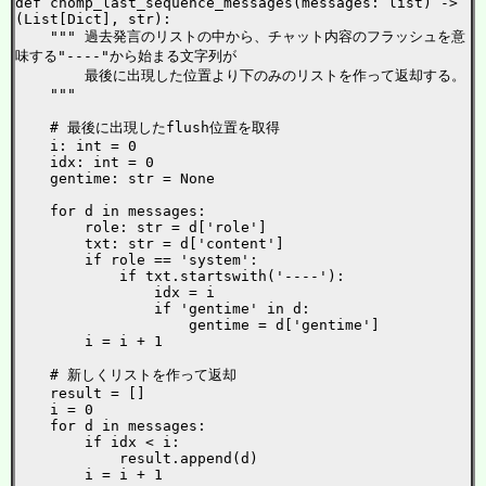
def chomp_last_sequence_messages(messages: list) -> 
(List[Dict], str):

    """ 過去発言のリストの中から、チャット内容のフラッシュを意
味する"----"から始まる文字列が

        最後に出現した位置より下のみのリストを作って返却する。

    """

    # 最後に出現したflush位置を取得

    i: int = 0

    idx: int = 0

    gentime: str = None

    for d in messages:

        role: str = d['role']

        txt: str = d['content']

        if role == 'system':

            if txt.startswith('----'):

                idx = i

                if 'gentime' in d:

                    gentime = d['gentime']

        i = i + 1

    # 新しくリストを作って返却

    result = []

    i = 0

    for d in messages:

        if idx < i:

            result.append(d)

        i = i + 1
