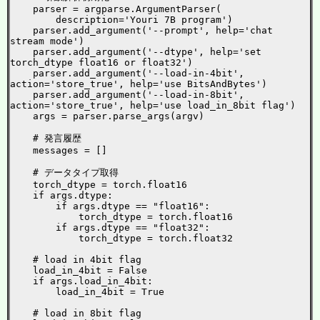
    parser = argparse.ArgumentParser(

        description='Youri 7B program')

    parser.add_argument('--prompt', help='chat 
stream mode')

    parser.add_argument('--dtype', help='set 
torch_dtype float16 or float32')

    parser.add_argument('--load-in-4bit', 
action='store_true', help='use BitsAndBytes')

    parser.add_argument('--load-in-8bit', 
action='store_true', help='use load_in_8bit flag')

    args = parser.parse_args(argv)

    # 発言履歴

    messages = []

    # データタイプ取得

    torch_dtype = torch.float16

    if args.dtype:

        if args.dtype == "float16":

            torch_dtype = torch.float16

        if args.dtype == "float32":

            torch_dtype = torch.float32

    # load in 4bit flag

    load_in_4bit = False

    if args.load_in_4bit:

        load_in_4bit = True

    # load in 8bit flag
