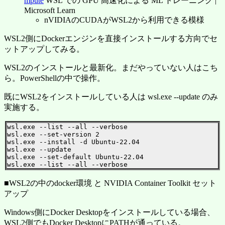
mpute
WSL での GPU 高速化による ML トレーニング |
Microsoft Learn
nVIDIAのCUDAがWSL2から利用できる模様
WSL2側にDockerエンジンを直接インストールする方向でセ
ットアップしてみる。
WSL2のインストールと最新化。まだやっていない人はこち
ら。PowerShellの中で操作。
既にWSL2をインストールしている人は wsl.exe --update のみ
実施する。
wsl.exe --list --all --verbose

wsl.exe --set-version 2

wsl.exe --install -d Ubuntu-22.04

wsl.exe --update

wsl.exe --set-default Ubuntu-22.04

■WSL2の中のdocker環境 と NVIDIA Container Toolkit セット
アップ
Windows側にDocker Desktopをインストールしている場合、
WSL2側でもDocker DesktopにPATHが通っている。