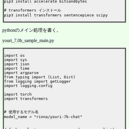
pip3 install accelerate bitsandbytes

# transformers インストール

pip3 install transformers sentencepiece scipy

pythonのメイン処理を書く。
youri_7.0b_sample_main.py
import os

import sys

import json

import time

import argparse

from typing import (List, Dict)

from logging import getLogger

import logging.config

import torch

import transformers

# 使用するモデル名

model_name = "rinna/youri-7b-chat"
