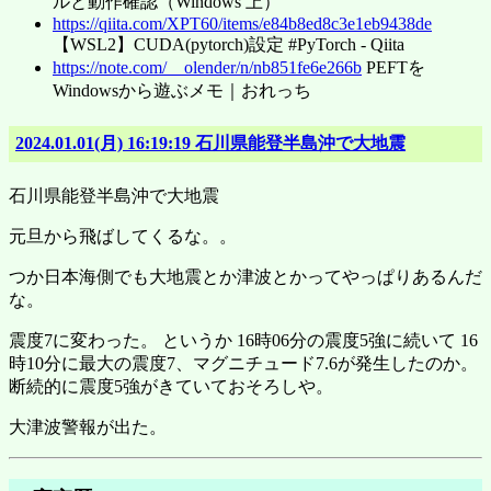
ルと動作確認（Windows 上）
https://qiita.com/XPT60/items/e84b8ed8c3e1eb9438de
【WSL2】CUDA(pytorch)設定 #PyTorch - Qiita
https://note.com/__olender/n/nb851fe6e266b
PEFTを
Windowsから遊ぶメモ｜おれっち
2024.01.01(月) 16:19:19 石川県能登半島沖で大地震
石川県能登半島沖で大地震
元旦から飛ばしてくるな。。
つか日本海側でも大地震とか津波とかってやっぱりあるんだ
な。
震度7に変わった。 というか 16時06分の震度5強に続いて 16
時10分に最大の震度7、マグニチュード7.6が発生したのか。
断続的に震度5強がきていておそろしや。
大津波警報が出た。