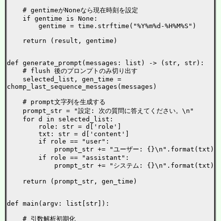
    # gentimeがNoneなら現在時刻を設定

    if gentime is None:

        gentime = time.strftime("%Y%m%d-%H%M%S")

    return (result, gentime)

def generate_prompt(messages: list) -> (str, str):

    # flush 後のプロンプトのみ切り出す

    selected_list, gen_time = 
chomp_last_sequence_messages(messages)

    # prompt文字列を生成する

    prompt_str = "設定: 次の質問に答えてください。\n"

    for d in selected_list:

        role: str = d['role']

        txt: str = d['content']

        if role == "user":

            prompt_str += "ユーザー: {}\n".format(txt)

        if role == "assistant":

            prompt_str += "システム: {}\n".format(txt)

    return (prompt_str, gen_time)

def main(argv: list[str]):

    # 引数解析初期化
