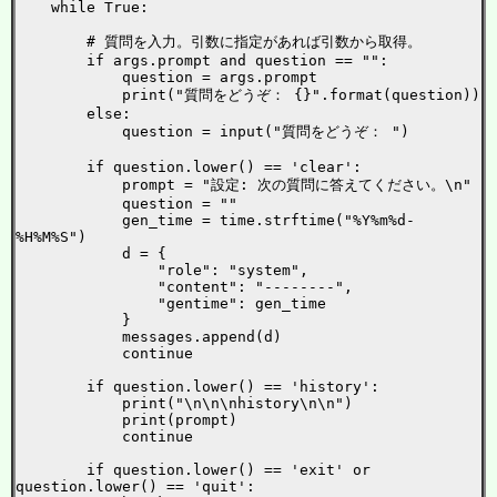
    while True:

        # 質問を入力。引数に指定があれば引数から取得。

        if args.prompt and question == "":

            question = args.prompt

            print("質問をどうぞ： {}".format(question))

        else:

            question = input("質問をどうぞ： ")

        if question.lower() == 'clear':

            prompt = "設定: 次の質問に答えてください。\n"

            question = ""

            gen_time = time.strftime("%Y%m%d-
%H%M%S")

            d = {

                "role": "system",

                "content": "--------",

                "gentime": gen_time

            }

            messages.append(d)

            continue

        if question.lower() == 'history':

            print("\n\n\nhistory\n\n")

            print(prompt)

            continue

        if question.lower() == 'exit' or 
question.lower() == 'quit':
