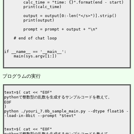
        calc_time = "time: {}".format(end - start)

        print(calc_time)

        output = output[0:-len("</s>")].strip()

        print(output)

        prompt = prompt + output + "\n"

    # end of chat loop

if __name__ == '__main__':

    main(sys.argv[1:])

プログラムの実行
text=$( cat << "EOF"

pythonで整数型の乱数を生成するサンプルコードを教えて。

EOF

)

python ./youri_7.0b_sample_main.py --dtype float16 -
-load-in-8bit --prompt "$text"

text=$( cat << "EOF"

pythonで整数型の乱数を生成するサンプルコードを教えて。
