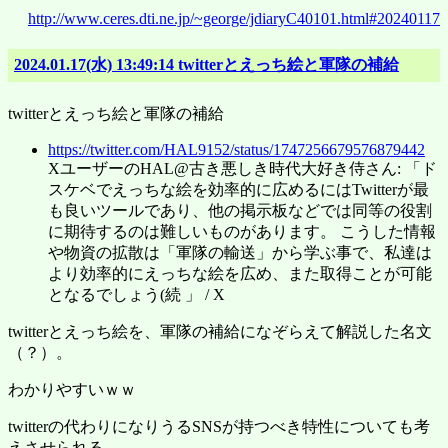
http://www.ceres.dti.ne.jp/~george/jdiaryC40101.html#20240117
2024.01.17(水) 13:49:14 twitterとえっち絵と軍隊の補給
twitterとえっち絵と軍隊の補給
https://twitter.com/HAL9152/status/1747256679576879442
XユーザーのHAL@古き悪しき時代大好き侍さん: 「ド
スケベでえっちな絵を効率的に広めるにはTwitterが最
も良いツールであり、他の掲示板などでは同等の役割
に期待するのは難しいものがあります。 こうした情報
や物資の拡散は「軍隊の輸送」から学ぶ事で、私達は
より効率的にえっちな絵を広め、また取得ことが可能
となるでしょう(続 」 / X
twitterとえっち絵を、軍隊の補給になぞらえて解説した名文
（？）。
わかりやすいｗｗ
twitterの代わりになりうるSNSが持つべき特性についても考
えさせられる。