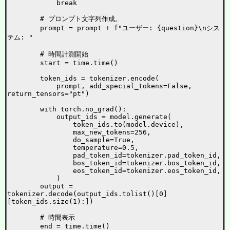
            break

        # プロンプト文字列作成。

        prompt = prompt + f"ユーザー: {question}\nシス
テム: "

        # 時間計測開始

        start = time.time()

        token_ids = tokenizer.encode(

            prompt, add_special_tokens=False, 
return_tensors="pt")

        with torch.no_grad():

            output_ids = model.generate(

                token_ids.to(model.device),

                max_new_tokens=256,

                do_sample=True,

                temperature=0.5,

                pad_token_id=tokenizer.pad_token_id,

                bos_token_id=tokenizer.bos_token_id,

                eos_token_id=tokenizer.eos_token_id,

            )

        output = 
tokenizer.decode(output_ids.tolist()[0]
[token_ids.size(1):])

        # 時間表示

        end = time.time()
