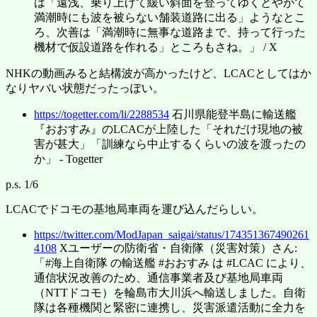
は「遠浅、乗り上げて緩い斜面を登ってゆくとやがて
満潮時にも波を被らない舗装道路に出る」ようなとこ
ろ、次善は「満潮時に無事な道路まで、持って行った
機材で仮設道路を作れる」ところもさね。」 / X
NHKの動画みると結構波が高かったけど、LCACとしてはか
なりヤバい状態だったっぽい。
https://togetter.com/li/2288534
石川県能登半島に輸送艦
『おおすみ』のLCACが上陸した「それだけ現地の被
害が甚大」「訓練なら中止するくらいの波を渡ったの
か」 - Togetter
p.s. 1/6
LCACでドコモの基地局車両を運び込んだらしい。
https://twitter.com/ModJapan_saigai/status/174351367490261
4108
Xユーザーの防衛省・自衛隊（災害対策）さん:
「#海上自衛隊 の輸送艦 #おおすみ は #LCAC により、
通信状況改善のため、通信事業者及び基地局車両
（NTTドコモ）を輪島市大川浜へ輸送しました。自衛
隊は各種機関と緊密に連携し、災害派遣活動に全力を