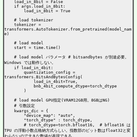
    load_in_8bit = False

    if args.load_in_8bit:

        load_in_8bit = True

    # load tokenizer

    tokenizer = 
transformers.AutoTokenizer.from_pretrained(model_nam
e)

    # load model

    start = time.time()

    # load model パラメータ # bitsandbytes が別途必要。 
Windows では動作しない。

    if load_in_4bit:

        quantization_config = 
transformers.BitsAndBytesConfig(

            load_in_4bit=True,

            bnb_4bit_compute_dtype=torch_dtype

        )

    # load model GPU指定(VRAM12GB用。8GBはNG)

    # 引数設定

    kwargs_dic = {

        "device_map": "auto",

        "torch_dtype" : torch_dtype,

        # torch_dtype=torch.bfloat16,  # bfloat16 は 
TPU の浮動小数点格納方式らしい。指数部のビット数はfloat32と変
わらないので大きな数値が表現できる。
