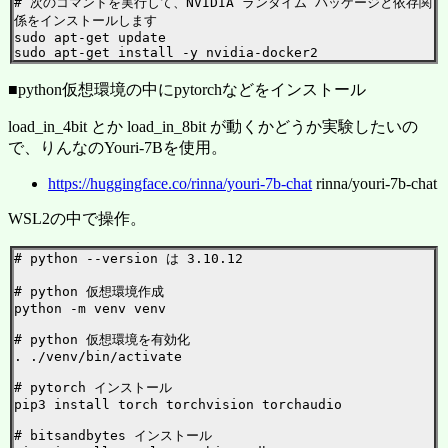
# 次のコマンドを実行して、NVIDIA ランタイム パッケージと依存関
係をインストールします

sudo apt-get update

■python仮想環境の中にpytorchなどをインストール
load_in_4bit とか load_in_8bit が動くかどうか実験したいの
で、りんなのYouri-7Bを使用。
https://huggingface.co/rinna/youri-7b-chat
rinna/youri-7b-chat
WSL2の中で操作。
# python --version は 3.10.12

# python 仮想環境作成

python -m venv venv

# python 仮想環境を有効化

. ./venv/bin/activate

# pytorch インストール

pip3 install torch torchvision torchaudio

# bitsandbytes インストール
