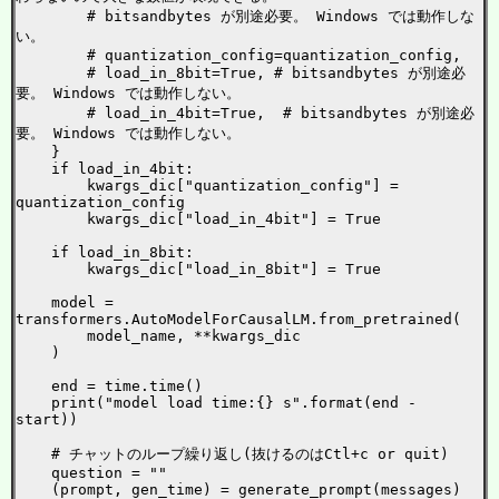
        # bitsandbytes が別途必要。 Windows では動作しな
い。

        # quantization_config=quantization_config,

        # load_in_8bit=True, # bitsandbytes が別途必
要。 Windows では動作しない。

        # load_in_4bit=True,  # bitsandbytes が別途必
要。 Windows では動作しない。

    }

    if load_in_4bit:

        kwargs_dic["quantization_config"] = 
quantization_config

        kwargs_dic["load_in_4bit"] = True

    if load_in_8bit:

        kwargs_dic["load_in_8bit"] = True

    model = 
transformers.AutoModelForCausalLM.from_pretrained(

        model_name, **kwargs_dic

    )

    end = time.time()

    print("model load time:{} s".format(end - 
start))

    # チャットのループ繰り返し(抜けるのはCtl+c or quit)

    question = ""

    (prompt, gen_time) = generate_prompt(messages)
