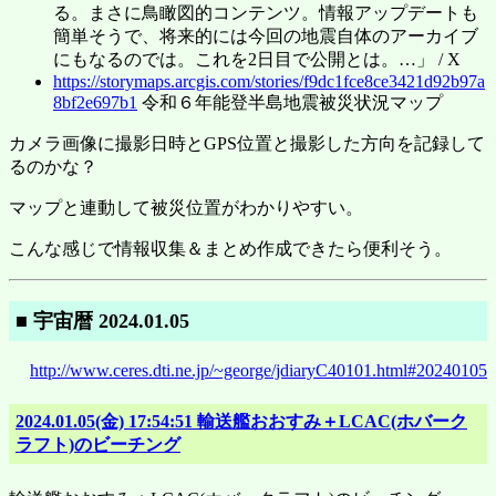
る。まさに鳥瞰図的コンテンツ。情報アップデートも
簡単そうで、将来的には今回の地震自体のアーカイブ
にもなるのでは。これを2日目で公開とは。…」 / X
https://storymaps.arcgis.com/stories/f9dc1fce8ce3421d92b97a
8bf2e697b1
令和６年能登半島地震被災状況マップ
カメラ画像に撮影日時とGPS位置と撮影した方向を記録して
るのかな？
マップと連動して被災位置がわかりやすい。
こんな感じで情報収集＆まとめ作成できたら便利そう。
■ 宇宙暦 2024.01.05
http://www.ceres.dti.ne.jp/~george/jdiaryC40101.html#20240105
2024.01.05(金) 17:54:51 輸送艦おおすみ＋LCAC(ホバーク
ラフト)のビーチング