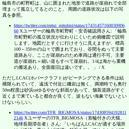
輪島市の町野町は、山に囲まれた地形で道路が崖崩れで全部
埋まって孤立してるとのこと。 周囲の道路状況は以下の写
真を参照。
https://twitter.com/mitui_mitubisi/status/17431457160030906
60
Xユーザーの輪島市町野町・安否確認用さん: 「輪島
市町野町の孤立状況が伝わりにくいため俯瞰図で説明
します。地図だとすぐに行けそうに見えますが、標高
100～350ｍの山々で囲まれており、谷間をぬって主要
道路あり。ここが崖崩れのため車両は通行不可。主要
道が崖崩れ＝細い道もすべて崖崩れ。1/4は海から重機
の搬送あり。全面復旧は遠いです。。 」 / X
ただしLCAC(ホバークラフト)がビーチングできる条件は結
構限られていて、遠浅で付近に磯岩は無く、満潮時でも奥行
50m程度は砂浜orゆるやかな斜面があって、舗装道路がすぐ
近くまで来ていると都合が良くて、波もない海象でないとい
けないらしい。
https://twitter.com/TFR_BIGMOSA/status/174308594192811
2146
XユーザーのTFR_BIGMOSA（首輪付きの大猫、
地球長期滞在者）さん: 「いちばんLCACが適する場所