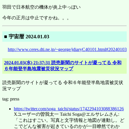
羽田で日本航空の機体が炎上中っぽい
今年の正月は中止ですかね。。。
■ 宇宙暦 2024.01.03
http://www.ceres.dti.ne.jp/~george/jdiaryC40101.html#20240103
2024.01.03(水) 21:37:31 読売新聞のサイトが凝ってる 令和
６年能登半島地震被災状況マップ
読売新聞のサイトが凝ってる 令和６年能登半島地震被災状
況マップ
tag: press
https://twitter.com/soga_taichi/status/1742294103088386126
Xユーザーの曽我太一 Taichi Soga@エルサレムさん:
「これはすごい。写真と文字情報と地図が連動し。ど
こでどんな被害が起きているのかが一目瞭然でわか