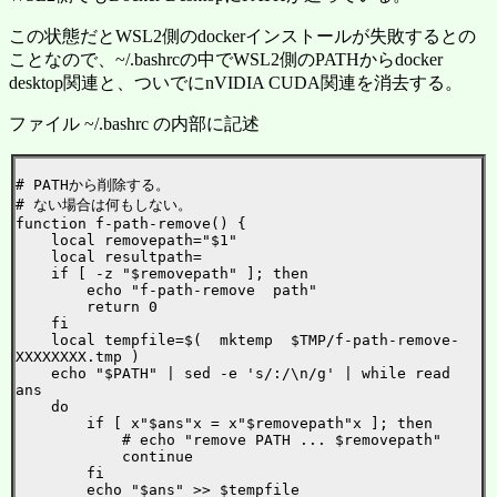
この状態だとWSL2側のdockerインストールが失敗するとの
ことなので、~/.bashrcの中でWSL2側のPATHからdocker
desktop関連と、ついでにnVIDIA CUDA関連を消去する。
ファイル ~/.bashrc の内部に記述
# PATHから削除する。

# ない場合は何もしない。

function f-path-remove() {

    local removepath="$1"

    local resultpath=

    if [ -z "$removepath" ]; then

        echo "f-path-remove  path"

        return 0

    fi

    local tempfile=$(  mktemp  $TMP/f-path-remove-
XXXXXXXX.tmp )

    echo "$PATH" | sed -e 's/:/\n/g' | while read 
ans 

    do

        if [ x"$ans"x = x"$removepath"x ]; then

            # echo "remove PATH ... $removepath"

            continue

        fi

        echo "$ans" >> $tempfile
