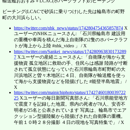
輸送艦おおすみ＋LCAC(ホバークラフト)のビーチング
ビーチング(LCACで砂浜に乗りつけ)した先は輪島市の町野
町の大川浜らしい。
https://twitter.com/nhk_news/status/1742804754365857874
X
ユーザーのNHKニュースさん: 「石川県輪島市 建設用
の重機や車両を積んだ海上自衛隊の2隻のホバークラフ
トが海上から上陸 #nhk_video 」 / X
https://twitter.com/Sankei_news/status/174280963830173289
7
Xユーザーの産経ニュースさん: 「自衛隊が海から支
援物資 孤立地区に救助の手、住民らは感謝 陸路が寸断
されて孤立状態になっていた石川県輪島市町野町の大
川浜地区と曽々木地区に４日、自衛隊が輸送艦を使っ
て海から支援物資などを陸揚げした #能登半島地震」 /
X
https://twitter.com/mainichiphoto/status/17427460180039722
25
Xユーザーの毎日新聞写真部さん: 「石川県能登地方
で震度７を記録した地震。県内の死者が78人、安否不
明者が25名と公表されています 写真は、輪島市でエア
クッション型揚陸艇から陸揚げされた自衛隊の重機。
午前１０時２８分撮影 ４日の現地を写真特集で」 / X