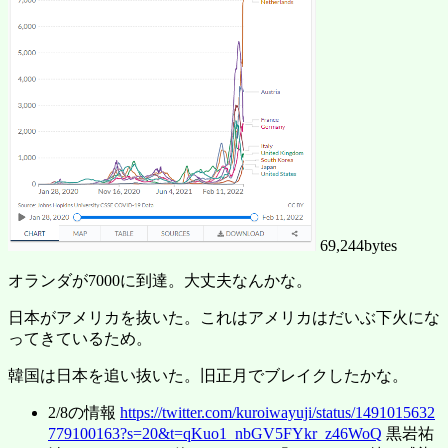
69,244bytes
オランダが7000に到達。大丈夫なんかな。
日本がアメリカを抜いた。これはアメリカはだいぶ下火にな
ってきているため。
韓国は日本を追い抜いた。旧正月でブレイクしたかな。
2/8の情報
https://twitter.com/kuroiwayuji/status/1491015632
779100163?s=20&t=qKuo1_nbGV5FYkr_z46WoQ
黒岩祐