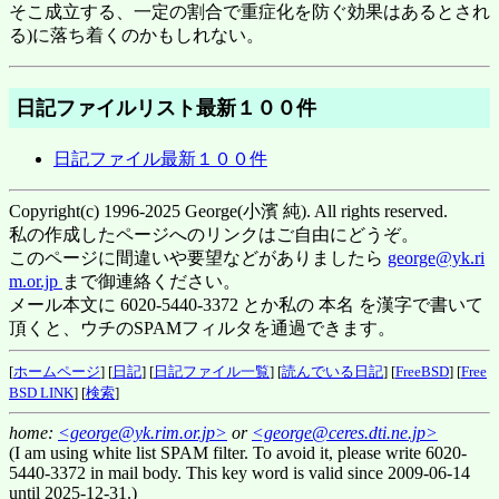
そこ成立する、一定の割合で重症化を防ぐ効果はあるとされ
る)に落ち着くのかもしれない。
日記ファイルリスト最新１００件
日記ファイル最新１００件
Copyright(c) 1996-2025 George(小濱 純). All rights reserved.
私の作成したページへのリンクはご自由にどうぞ。
このページに間違いや要望などがありましたら
george@yk.ri
m.or.jp
まで御連絡ください。
メール本文に 6020-5440-3372 とか私の 本名 を漢字で書いて
頂くと、ウチのSPAMフィルタを通過できます。
[
ホームページ
] [
日記
] [
日記ファイル一覧
] [
読んでいる日記
] [
FreeBSD
] [
Free
BSD LINK
] [
検索
]
home:
<george@yk.rim.or.jp>
or
<george@ceres.dti.ne.jp>
(I am using white list SPAM filter. To avoid it, please write 6020-
5440-3372 in mail body. This key word is valid since 2009-06-14
until 2025-12-31.)