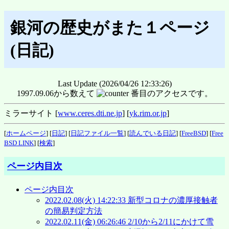
銀河の歴史がまた１ページ
(日記)
Last Update (2026/04/26 12:33:26)
1997.09.06から数えて
番目のアクセスです。
ミラーサイト [
www.ceres.dti.ne.jp
] [
yk.rim.or.jp
]
[
ホームページ
] [
日記
] [
日記ファイル一覧
] [
読んでいる日記
] [
FreeBSD
] [
Free
BSD LINK
] [
検索
]
ページ内目次
ページ内目次
2022.02.08(火) 14:22:33 新型コロナの濃厚接触者
の簡易判定方法
2022.02.11(金) 06:26:46 2/10から2/11にかけて雪