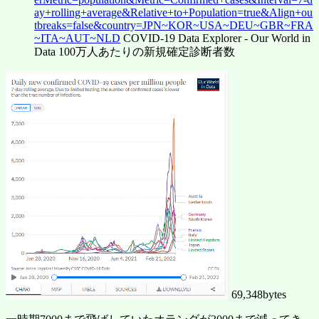
ay+rolling+average&Relative+to+Population=true&Align+ou
tbreaks=false&country=JPN~KOR~USA~DEU~GBR~FRA
~ITA~AUT~NLD
COVID-19 Data Explorer - Our World in
Data 100万人あたりの新規確定診断者数
69,348bytes