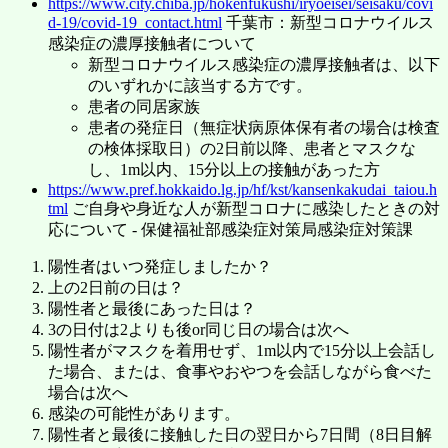
https://www.city.chiba.jp/hokenfukushi/iryoeisei/seisaku/covi
d-19/covid-19_contact.html
千葉市：新型コロナウイルス
感染症の濃厚接触者について
新型コロナウイルス感染症の濃厚接触者は、以下
のいずれかに該当する方です。
患者の同居家族
患者の発症日（無症状病原体保有者の場合は検査
の検体採取日）の2日前以降、患者とマスクな
し、1m以内、15分以上の接触があった方
https://www.pref.hokkaido.lg.jp/hf/kst/kansenkakudai_taiou.h
tml
ご自身や身近な人が新型コロナに感染したときの対
応について - 保健福祉部感染症対策局感染症対策課
陽性者はいつ発症しましたか？
上の2日前の日は？
陽性者と最後にあった日は？
3の日付は2よりも後or同じ日の場合は次へ
陽性者がマスクを着用せず、1m以内で15分以上会話し
た場合、または、食事やおやつを会話しながら食べた
場合は次へ
感染の可能性があります。
陽性者と最後に接触した日の翌日から7日間（8日目解