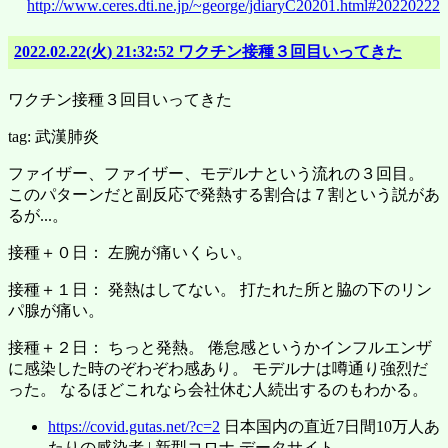
http://www.ceres.dti.ne.jp/~george/jdiaryC20201.html#20220222
2022.02.22(火) 21:32:52 ワクチン接種３回目いってきた
ワクチン接種３回目いってきた
tag: 武漢肺炎
ファイザー、ファイザー、モデルナという流れの３回目。
このパターンだと副反応で発熱する割合は７割という説があ
るが...。
接種＋０日： 左腕が痛いくらい。
接種＋１日： 発熱はしてない。 打たれた所と脇の下のリン
パ腺が痛い。
接種＋２日： ちっと発熱。 倦怠感というかインフルエンザ
に感染した時のぞわぞわ感あり。 モデルナは噂通り強烈だ
った。 なるほどこれなら会社休む人続出するのもわかる。
https://covid.gutas.net/?c=2
日本国内の直近7日間10万人あ
たりの感染者 | 新型コロナ データサイト