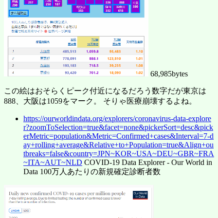
68,985bytes
この絵はおそらくピーク付近になるだろう数字だが東京は
888、大阪は1059をマーク。 そりゃ医療崩壊するよね。
https://ourworldindata.org/explorers/coronavirus-data-explore
r?zoomToSelection=true&facet=none&pickerSort=desc&pick
erMetric=population&Metric=Confirmed+cases&Interval=7-d
ay+rolling+average&Relative+to+Population=true&Align+ou
tbreaks=false&country=JPN~KOR~USA~DEU~GBR~FRA
~ITA~AUT~NLD
COVID-19 Data Explorer - Our World in
Data 100万人あたりの新規確定診断者数