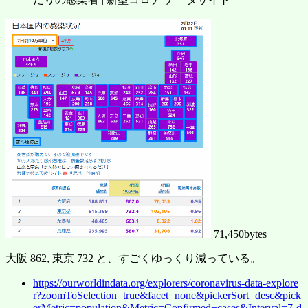
71,450bytes
大阪 862, 東京 732 と、すごくゆっくり減っている。
https://ourworldindata.org/explorers/coronavirus-data-explore
r?zoomToSelection=true&facet=none&pickerSort=desc&pick
erMetric=population&Metric=Confirmed+cases&Interval=7-d