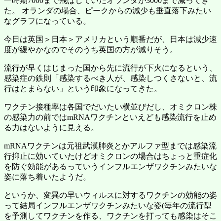
一時期7000まで飛ばしていたオランダが3000まで減ってき
た。 オランダの場合、ピークからの減少も垂直落下みたい
なグラフになっている。
今日は英国＞日本＞アメリカという順番だが、日本は減少速
度が緩やかなのでそのうち英国の方が減りそう。
流行が早くはじまった国から先に流行が下火になるという、
感染症の鉄則「感染するべき人が、感染しつくさないと、流
行はとまらない」という印象になってきた。
ワクチン接種率は各国でだいたい横並びだし、オミクロン株
の感染力の前ではmRNAワクチンといえども感染流行を止め
る力はないように見える。
mRNAワクチンは元祖武漢肺炎とかアルファ型までは感染流
行抑止に効いていたけどオミクロンの場合はちょっと重症化
を防ぐ効能があるっていうインフルエンザワクチンみたいな
姿に落ち着いたようだ。
というか、変異の早いウィルスに対するワクチンの効能の姿
って結局インフルエンザワクチンみたいな姿(毎年の流行型
を予測してワクチンを作る、ワクチンを打っても感染はそこ