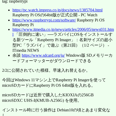
tag: raspberrypi
https://pc.watch.impress.co.jp/docs/news/1385704.html
Raspberry Pi OSの64bit版が正式公開 - PC Watch
https://www.raspberrypi.com/software/
Raspberry Pi OS
Raspberry Pi
https://www.itmedia.co.jp/news/articles/2006/05/news031.htm
l
「圧倒的に速い」──ラズパイにOSをインストールす
る新ツール「Raspberry Pi Imager」：名刺サイズの超小
型PC「ラズパイ」で遊ぶ（第21回）（1/2 ページ） -
ITmedia NEWS
余談
https://www.sdcard.org/ja/
Windows版 SDメモリーカ
ードフォーマッターがダウンロードできる
2/2に公開されていた模様。早速入れ替えるか。
今回はWindows 11マシン上でRaspberry Pi Imagerを使って
microSDカードにRaspberry Pi OS 64bit版を入れる。
microSDカードは近所で購入したKIOXIAの256GB
microSDXC UHS-I(KMUB-A256G) を使用。
インストール時に行う操作は Debian10の頃とあまり変化な
し。