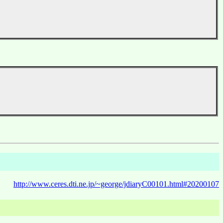
http://www.ceres.dti.ne.jp/~george/jdiaryC00101.html#20200107