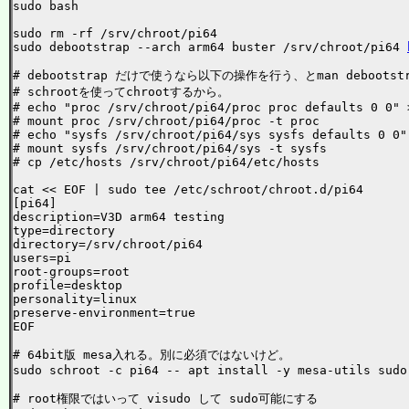
sudo bash

sudo rm -rf /srv/chroot/pi64

sudo debootstrap --arch arm64 buster /srv/chroot/pi64 
# debootstrap だけで使うなら以下の操作を行う、とman deboo
# schrootを使ってchrootするから。

# echo "proc /srv/chroot/pi64/proc proc defaults 0 0" >
# mount proc /srv/chroot/pi64/proc -t proc

# echo "sysfs /srv/chroot/pi64/sys sysfs defaults 0 0" 
# mount sysfs /srv/chroot/pi64/sys -t sysfs

# cp /etc/hosts /srv/chroot/pi64/etc/hosts

cat << EOF | sudo tee /etc/schroot/chroot.d/pi64

[pi64]

description=V3D arm64 testing

type=directory

directory=/srv/chroot/pi64

users=pi

root-groups=root

profile=desktop

personality=linux

preserve-environment=true

EOF

# 64bit版 mesa入れる。別に必須ではないけど。

sudo schroot -c pi64 -- apt install -y mesa-utils sudo

# root権限ではいって visudo して sudo可能にする
