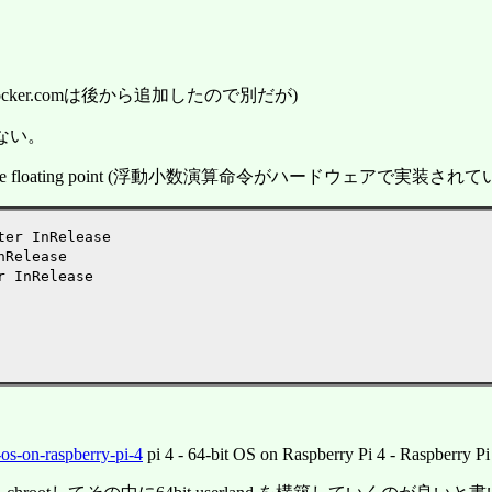
oad.docker.comは後から追加したので別だが)
てない。
ware floating point (浮動小数演算命令がハードウェアで実装され
ter InRelease

nRelease

r InRelease

-os-on-raspberry-pi-4
pi 4 - 64-bit OS on Raspberry Pi 4 - Raspberry P