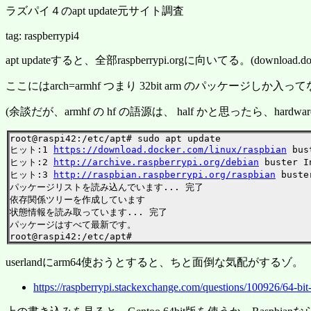
ラズパイ４のapt update元サイト調査
tag: raspberrypi4
apt updateすると、全部raspberrypi.orgに向いてる。(downl
ここにはarch=armhf つまり 32bit arm のパッケージしか入っ
(余談だが、armhf の hf の語源は、 half かと思ったら、hard
root@raspi42:/etc/apt# sudo apt update

ヒット:1 
https://download.docker.com/linux/raspbian
 bus
ヒット:2 
http://archive.raspberrypi.org/debian
 buster I
ヒット:3 
http://raspbian.raspberrypi.org/raspbian
 buste
パッケージリストを読み込んでいます... 完了

依存関係ツリーを作成しています

状態情報を読み取っています... 完了

パッケージはすべて最新です。

userlandにarm64使おうとすると、ちと面倒な気配がするゾ。
https://raspberrypi.stackexchange.com/questions/100926/64-bit