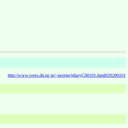
http://www.ceres.dti.ne.jp/~george/jdiaryC00101.html#20200101