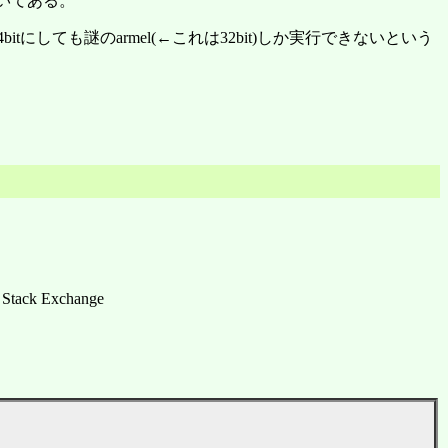
と書いてある。
itにしても謎のarmel(←これは32bit)しか実行できないという
i Stack Exchange