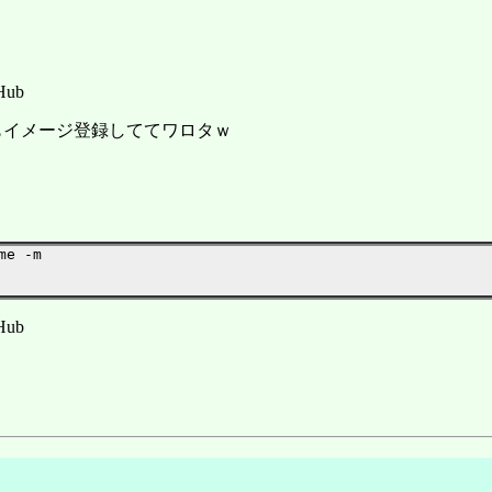
 Hub
77種類もイメージ登録しててワロタｗ
e -m

 Hub