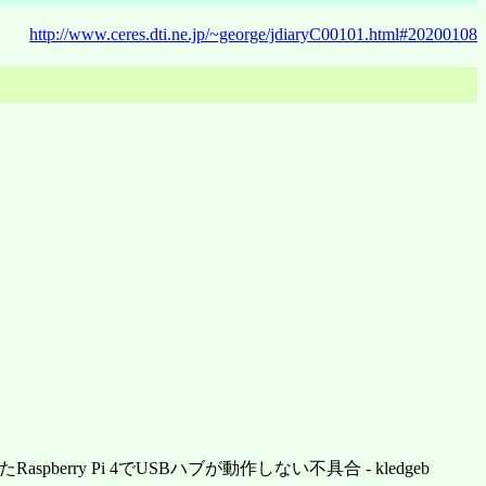
http://www.ceres.dti.ne.jp/~george/jdiaryC00101.html#20200108
たRaspberry Pi 4でUSBハブが動作しない不具合 - kledgeb