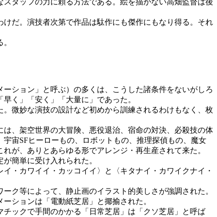
なスタッフの力に頼る方法である。絵を描かない高畑監督は後
わけだ。演技者次第で作品は駄作にも傑作にもなり得る。それ
る。
メーション」と呼ぶ）の多くは、こうした諸条件をないがしろ
「早く」「安く」「大量に」であった。
た。微妙な演技の設計など初めから訓練されるわけもなく、枚
には、架空世界の大冒険、悪役退治、宿命の対決、必殺技の体
宇宙SFヒーローもの、ロボットもの、推理探偵もの、魔女
これが、ありとあらゆる形でアレンジ・再生産されて来た。
定が簡単に受け入れられた。
レイ・カワイイ・カッコイイ〉と〈キタナイ・カワイクナイ・
ワーク等によって、静止画のイラスト的美しさが強調された。
メーションは「電動紙芝居」と揶揄された。
マチックで手間のかかる「日常芝居」は「クソ芝居」と呼ば