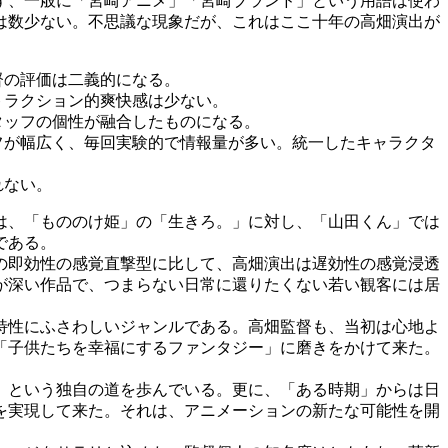
ず、一般に「宮崎アニメ」「宮崎ブランド」という用語は使わ
は数少ない。不思議な現象だが、これはここ十年の高畑演出が
督の評価は二義的になる。
トラクション的爽快感は少ない。
タッフの個性が融合したものになる。
フが幅広く、毎回実験的で情報量が多い。統一したキャラクタ
れない。
は、「もののけ姫」の「生きろ。」に対し、「山田くん」では
である。
の即効性の感覚直撃型に比して、高畑演出は遅効性の感覚浸透
が深い作品で、つまらない日常に還りたくない若い観客には居
特性にふさわしいジャンルである。高畑監督も、当初は心地よ
「子供たちを幸福にするファンタジー」に磨きをかけて来た。
」という独自の道を歩んでいる。更に、「ある時期」からは日
を実現して来た。それは、アニメーションの新たな可能性を開