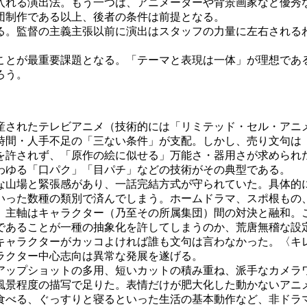
れる演出法。もう一つは、アニメーターや背景画家など優秀
団制作である以上、後者の条件は前提となる。
。監督の主義主張以前に演出はスタッフの力量に左右される
とが最重要課題となる。「テーマと表現は一体」が理想であ
ろう。
されたテレビアニメ（技術的には「リミテッド・セル・アニ
時間・人手不足の「三ない条件」が支配。しかし、売り文句は
許されず、「原作の絵に似せる」万能さ・器用さが求められ
わゆる「口パク」「目パチ」などの技術がその典型である。
山場と緊張感があり、一話完結方式が守られていた。具体的
いった数種の類別で済んでしまう。ホームドラマ、スポ根もの、
、主軸はキャラクター（乃至その所属集団）間の対決と融和。
あることが一種の抽象化を許してしまうのか、荒唐無稽な設
ャラクターがカッコよければ誰も文句は言わなかった。〈キ
ラクター中心志向は異常な発展を遂げる。
ップショットの多用、短いカットの積み重ね、派手なカメラ
風景程度の描写で足りた。表情だけが肥大化した動かないアニ
べる、ぐっすりと寝るといった生活の基本動作など、非ドラ