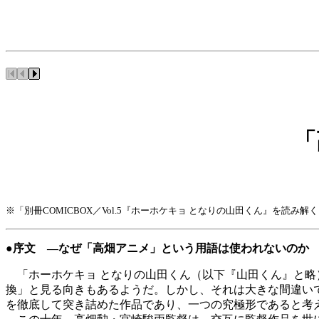
「
※「別冊COMICBOX／Vol.5『ホーホケキョ となりの山田くん』を読
●序文 ―なぜ「高畑アニメ」という用語は使われないのか
「ホーホケキョ となりの山田くん（以下『山田くん』と略
換」と見る向きもあるようだ。しかし、それは大きな間違い
を徹底して突き詰めた作品であり、一つの究極形であると考