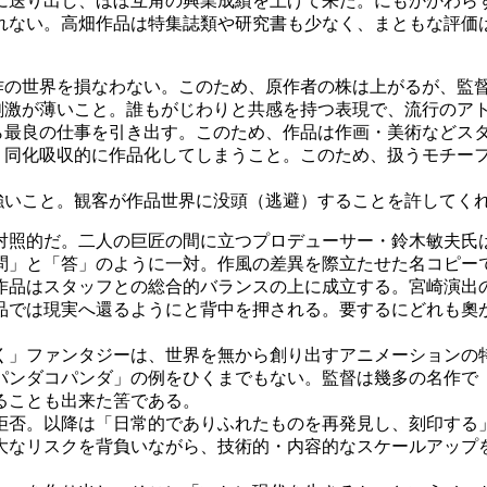
送り出し、ほぼ互角の興業成績を上げて来た。にもかかわら
れない。高畑作品は特集誌類や研究書も少なく、まともな評価
作の世界を損なわない。このため、原作者の株は上がるが、監
刺激が薄いこと。誰もがじわりと共感を持つ表現で、流行のア
ら最良の仕事を引き出す。このため、作品は作画・美術などス
、同化吸収的に作品化してしまうこと。このため、扱うモチー
強いこと。観客が作品世界に没頭（逃避）することを許してく
照的だ。二人の巨匠の間に立つプロデューサー・鈴木敏夫氏
問」と「答」のように一対。作風の差異を際立たせた名コピー
品はスタッフとの総合的バランスの上に成立する。宮崎演出
品では現実へ還るようにと背中を押される。要するにどれも奧
」ファンタジーは、世界を無から創り出すアニメーションの
パンダコパンダ」の例をひくまでもない。監督は幾多の名作で
ることも出来た筈である。
否。以降は「日常的でありふれたものを再発見し、刻印する
大なリスクを背負いながら、技術的・内容的なスケールアップ