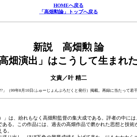
HOMEへ戻る
「高畑勲論」トップへ戻る
新説 高畑勲 論
高畑演出」はこうして生まれ
文責／叶 精二
み解く!?」（99年8月10日/ふゅーじょんぷろだくと発行）掲載。再録に当たっ
）」は、紛れもなく高畑勲監督の集大成である。評者の中には
である。この作品には、過去の高畑作品で磨かれた思想と技術
える。