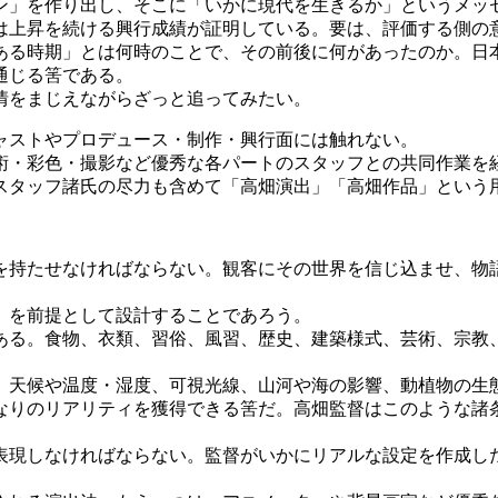
」を作り出し、そこに「いかに現代を生きるか」というメッ
は上昇を続ける興行成績が証明している。要は、評価する側の
る時期」とは何時のことで、その前後に何があったのか。日
通じる筈である。
情をまじえながらざっと追ってみたい。
ャストやプロデュース・制作・興行面には触れない。
・彩色・撮影など優秀な各パートのスタッフとの共同作業を
スタッフ諸氏の尽力も含めて「高畑演出」「高畑作品」という
持たせなければならない。観客にその世界を信じ込ませ、物
」を前提として設計することであろう。
る。食物、衣類、習俗、風習、歴史、建築様式、芸術、宗教
天候や温度・湿度、可視光線、山河や海の影響、動植物の生
りのリアリティを獲得できる筈だ。高畑監督はこのような諸
現しなければならない。監督がいかにリアルな設定を作成し