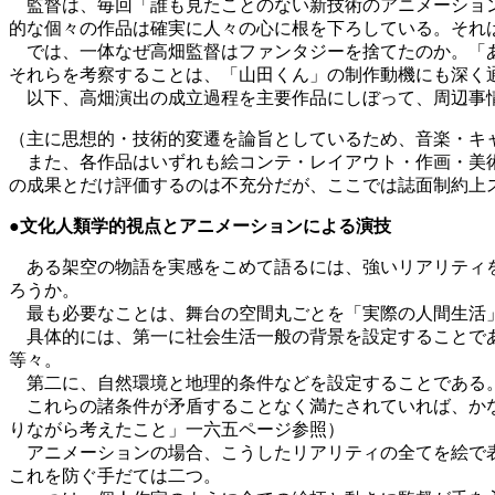
監督は、毎回「誰も見たことのない新技術のアニメーション
的な個々の作品は確実に人々の心に根を下ろしている。それ
では、一体なぜ高畑監督はファンタジーを捨てたのか。「あ
それらを考察することは、「山田くん」の制作動機にも深く
以下、高畑演出の成立過程を主要作品にしぼって、周辺事
（主に思想的・技術的変遷を論旨としているため、音楽・キ
また、各作品はいずれも絵コンテ・レイアウト・作画・美術
の成果とだけ評価するのは不充分だが、ここでは誌面制約上
●文化人類学的視点とアニメーションによる演技
ある架空の物語を実感をこめて語るには、強いリアリティを
ろうか。
最も必要なことは、舞台の空間丸ごとを「実際の人間生活
具体的には、第一に社会生活一般の背景を設定することであ
等々。
第二に、自然環境と地理的条件などを設定することである。
これらの諸条件が矛盾することなく満たされていれば、かな
りながら考えたこと」一六五ページ参照）
アニメーションの場合、こうしたリアリティの全てを絵で表
これを防ぐ手だては二つ。