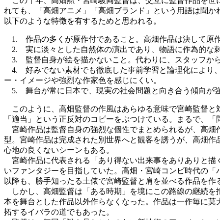
この十年、高畑勲・宮崎駿両監督は、交互に監督作品を世に
れても、「高畑アニメ」「高畑ブランド」という用語は聞か
以下のような特徴を有するためと思われる。
1. 作品の多くが原作付であること。高畑作品は決して原
2. 実に淡々とした自然体の演出であり、物語に作為的な
3. 監督自身が絵を描かないこと。代わりに、スタッフか
4. 好みでない素材でも徹底した事前学習と論理化により
ー・イメージや強烈な作家色を感じにくい。
5. 舞台が常に日本で、現実の社会問題と向き合う傾向が
このように、高畑監督の作風はあらゆる意味で宮崎監督と対
「適当」という正反対のコピーをぶつけている。まるで、「
宮崎作品は監督自身の強烈な個性でまとめられるが、高畑作
型。宮崎作品は完成された別世界へと観客を誘うが、高畑作
心地の良くないシーンもある。
宮崎作品に代表される「あり得ない出来事をありありと描く
いファンタジーを目指していた。高畑・宮崎コンビ時代の「
以降も、勝手知ったる土俵で宮崎監督と肩を並べる作品を作
しかし、高畑監督は「ある時期」を境にこの路線の継続を拒
本を舞台とした作品以外作らなくなった。作品は一作毎に莫
拓するイバラの道でもあった。