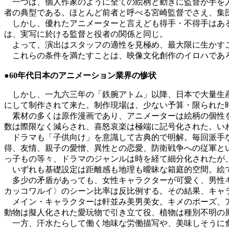
一つは、個人作家のように全ての絵柄と動きに監督が手を入
者の典型である。ほとんど前者と呼べる宮崎監督でさえ、集
しかし、優れたアニメーターと言えども得手・不得手はある
は、実写に於ける監督と役者の関係と同じ。
よって、演出はスタッフの適性を見極め、最大限に生かすこ
これらの条件を満たすことは、映像文化創作のイロハであ
●60年代日本のアニメーション業界の惨状
しかし、一九六三年の「鉄腕アトム」以降、日本で大量生産
にして制作されて来た。制作現場は、少ない予算・限られた
素材の多くは原作漫画であり、アニメーターは絵柄の個性を
数は際限なく減らされ、喜怒哀楽は極端に記号化された。い
ドラマも「子供向け」を意識して古典的で明解。毎回派手な
得、友情、親子の愛憎、異性との恋愛、防衛戦争への従軍と
っ子もの等々、ドラマのジャンルは時を経て細分化されたが
いずれも基礎設定は距離感も地理も曖昧な箱庭的空間。絵で
多少の矛盾があっても、女性キャラクターが可愛く、男性キ
カッコワルイ〉のシーン比率は反比例する。その結果、キャ
メイン・キャラクターは軒並み美男美女。キメのポーズ、ア
動物は擬人化された愛玩物で引き立て役、植物は種別不明の
一方、汗水たらして働く地味な労働描写や、美味しそうに食