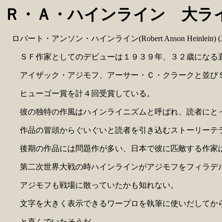
Ｒ・Ａ・ハインライン 大ラ
ロバート・アンソン・ハインライン(Robert Anson Heinlein) (July 7
ＳＦ作家としてのデビューは１９３９年、３２歳になる
アイザック・アジモフ、アーサー・Ｃ・クラークと並びＳ
ヒューゴー賞を計４回受賞している。
彼の独特の作風はハインライニズムと呼ばれ、読者にとっ
作品の冒頭からぐいぐいと読者を引き込むストーリーテラ
後期の作品には問題作が多い、日本で彼に匹敵する作家は
第二次世界大戦の時ハインラインがアジモフをフィラデル
アジモフも戦場に散っていたかも知れない。
文字を大きく表示できるワープロを執筆に使いだしてから
と喜んでいたそうだ。