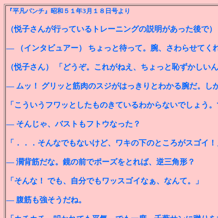
『平凡パンチ』昭和５１年3月１８日号より
（悦子さんが行っているトレーニングの説明があった後で）
― （インタビュアー） ちょっと待って。腕、さわらせてく
（悦子さん） 「どうぞ。これがねえ、ちょっと恥ずかしい
― ムッ！ グリッと筋肉のスジがはっきりとわかる腕だ。しか
「こういうフワッとしたものきているわからないでしょう。
― そんじゃ、バストもフトウなった？
「．．．そんなでもないけど、ワキの下のところがスゴイ！
― 濶背筋だな。鏡の前でポーズをとれば、逆三角形？
「そんな！ でも、自分でもワッスゴイなぁ、なんて。」
― 腹筋も強そうだね。