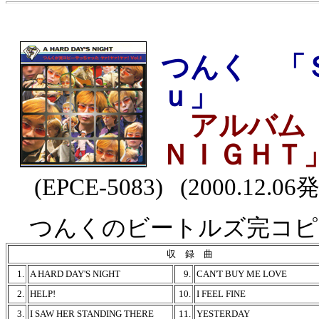
つんく 「
ｕ」
アルバム「
ＮＩＧＨＴ
(EPCE-5083) (2000.12.06
つんくのビートルズ完コピ
収 録 曲
1.
A HARD DAY'S NIGHT
9.
CAN'T BUY ME LOVE
2.
HELP!
10.
I FEEL FINE
3.
I SAW HER STANDING THERE
11.
YESTERDAY