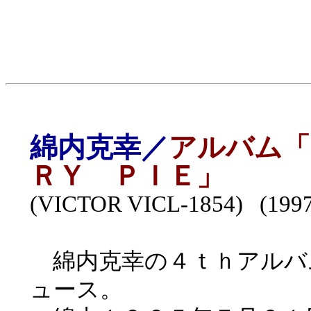
綿内克幸／
アルバム「
ＲＹ ＰＩＥ」
(VICTOR VICL-1854) (199
綿内克幸の４ｔｈアルバ
ュース。