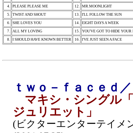
4.
PLEASE PLEASE ME
12.
MR.MOONLIGHT
5.
TWIST AND SHOUT
13.
I'LL FOLLOW THE SUN
6.
SHE LOVES YOU
14.
EIGHT DAYS A WEEK
7.
ALL MY LOVING
15.
YOU'VE GOT TO HIDE YOUR
8.
I SHOULD HAVE KNOWN BETTER
16.
I'VE JUST SEEN A FACE
ｔｗｏ－ｆａｃｅｄ／
マキシ・シングル「
ジュリエット」
(ビクターエンターテイメント／