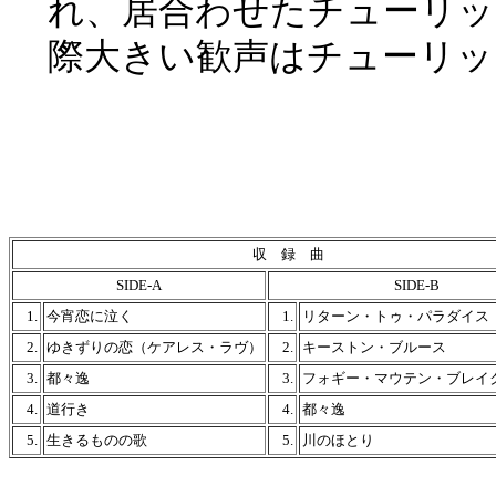
れ、居合わせたチューリッ
際大きい歓声はチューリッ
収 録 曲
SIDE-A
SIDE-B
1.
今宵恋に泣く
1.
リターン・トゥ・パラダイス
2.
ゆきずりの恋（ケアレス・ラヴ）
2.
キーストン・ブルース
3.
都々逸
3.
フォギー・マウテン・ブレイ
4.
道行き
4.
都々逸
5.
生きるものの歌
5.
川のほとり