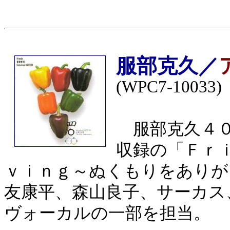
服部克久／
(WPC7-10033)
服部克久４０
収録の「Ｆｒ
ｖｉｎｇ～ぬくもりをありが
友康平、森山良子、サーカス
ヴォーカルの一部を担当。