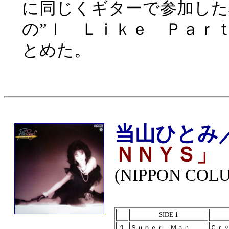
に同じくギターで参加した
の”Ｉ Ｌｉｋｅ Ｐａｒ
とめた。
当山ひとみ
ＮＮＹＳ」
(NIPPON COLU
SIDE 1
１
Ｓｕｐｅｒ Ｍａｎ
Ｃｒ