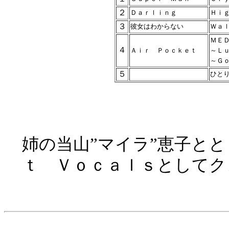
２
Ｄａｒｌｉｎｇ
Ｈｉ
３
彼女はわからない
Ｗａ
ＭＥ
４
Ａｉｒ Ｐｏｃｋｅｔ
～Ｌ
～Ｇ
５
ひと
姉の当山”マイラ”恵子と
ｔ Ｖｏｃａｌｓとしてク