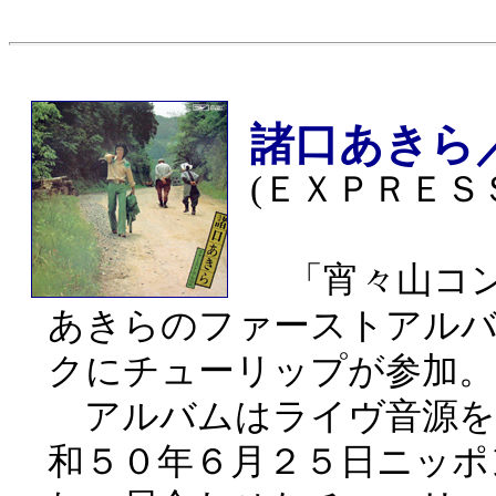
諸口あきら
(ＥＸＰＲＥＳＳ・E
「宵々山コン
あきらのファーストアル
クにチューリップが参加。
アルバムはライヴ音源を
和５０年６月２５日ニッポ