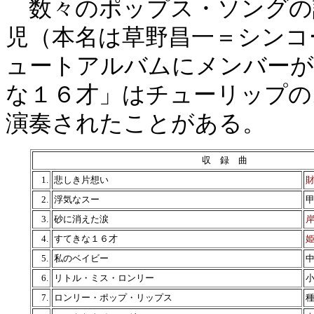
数々のポップス・ソングの
児（本名は草野昌一＝シンコ
ュートアルバムにメンバーが
な１６才」はチューリップの
演奏されたことがある。
収 録 曲
1.
悲しき片想い
2.
浮気なスー
3.
砂に消えた涙
4.
すてきな１６才
5.
私のベイビー
6.
リトル・ミス・ロンリー
7.
ロンリー・ポップ・リップス