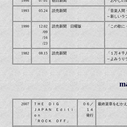
1996
07.01
朝日新聞
「おやじの
1993
05.24
読売新聞
「音楽人間
～新しいラ
1990
12.02
読売新聞 日曜版
「この歌に
/09
/16
/23
1982
08.15
読売新聞
「１万４千
～よみうり
m
2007
ＴＨＥ ＤＩＧ
０６／
最終楽章をむか
ＪＡＰＡＮ Ｅｄｉｔｉ
１４
ｏｎ
発行
「ＲＯＣＫ ＯＦＦ」