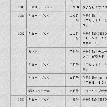
1989
ＦＭステーション
No.8
さよなら！オフ
1983
ギター・ブック
１０月
別冊付録
号
「ＴＵＬＩＰ 
Ｓ」
1982
ギター・ブック
１１月
別冊付録MINI BO
号
「ＬＩＶＥ Ａ
０００ＴＨ」
ガッツ
７月号
別冊付録「チュ
ツアー密着ルポ
ギター・ブック
７月号
「ＴＵＬＩＰ 
Ｕ」
ギター・ブック
５月号
別冊付録MINI BO
「ＴＨＥ １０
新譜ジャーナル
２月号
チューリップの
1981
ギター・ブック
夏号
別冊付録MINI 