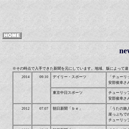
ne
※その時点で入手できた新聞を元にしています。地域、版によって違
2014
09.10
デイリー・スポーツ
「チューリ
安部俊幸さ
東京中日スポーツ
チューリッ
安部俊幸さ
2012
07.07
朝日新聞「ｂｅ」
「うたの旅
崖っぷちで
チューリッ