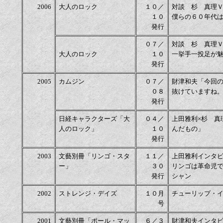
2006
大人のロック
１０／
対談 杉 真理
１０
僕らの６０年代
発行
０７／
対談 杉 真理
大人のロック
１０
一挙手一投足が
発行
2005
カムジン
０７／
財津和夫「今回
０８
抜けていますね
発行
日経キャラクターズ「大
０４／
上田雅利×杉 真
人のロック」
１０
んだもの」
発行
2003
文藝別冊「リンゴ・スタ
１１／
上田雅利インタ
ー」
３０
リンゴは革命児
発行
シャン
2002
ストレンジ・デイズ
１０月
チューリップ・
号
2001
文藝別冊「ポール・マッ
６／３
財津和夫インタ