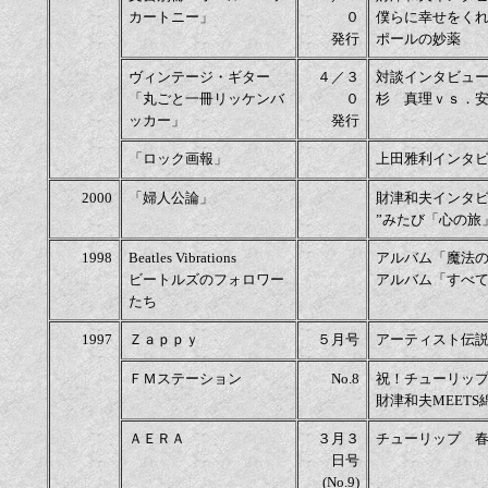
カートニー」
０
僕らに幸せをく
発行
ポールの妙薬
ヴィンテージ・ギター
４／３
対談インタビュ
「丸ごと一冊リッケンバ
０
杉 真理ｖｓ．
ッカー」
発行
「ロック画報」
上田雅利インタ
2000
「婦人公論」
財津和夫インタ
”みたび「心の旅
1998
Beatles Vibrations
アルバム「魔法
ビートルズのフォロワー
アルバム「すべ
たち
1997
Ｚａｐｐｙ
５月号
アーティスト伝
ＦＭステーション
No.8
祝！チューリッ
財津和夫MEETS
ＡＥＲＡ
３月３
チューリップ 
日号
(No.9)