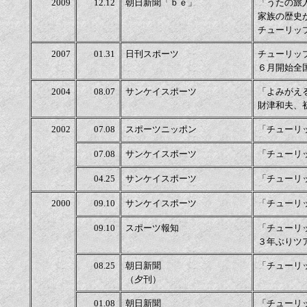
2009
12.12
朝日新聞「ｂｅ」
「うたの旅
家族の歴史
チューリッ
2007
01.31
日刊スポーツ
チューリッ
６月開始全
2004
08.07
サンケイスポーツ
「よみがえ
財津和夫、
2002
07.08
スポーツニッポン
「チューリ
07.08
サンケイスポーツ
「チューリ
04.25
サンケイスポーツ
「チューリ
2000
09.10
サンケイスポーツ
「チューリ
09.10
スポーツ報知
「チューリ
３年ぶりツ
08.25
朝日新聞
「チューリ
（夕刊）
01.08
朝日新聞
「チューリ