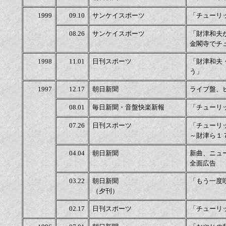
1999
09.10
サンケイスポーツ
「チューリ
08.26
サンケイスポーツ
「財津和夫
金閣寺でチ
1998
11.01
日刊スポーツ
「財津和夫
う」
1997
12.17
朝日新聞
ライブ盤、
08.01
毎日新聞・音盤快楽新報
「チューリ
07.26
日刊スポーツ
「チューリ
～財津ら１
04.04
朝日新聞
新曲、ニュ
全面広告
03.22
朝日新聞
「もう一度
（夕刊）
02.17
日刊スポーツ
「チューリ