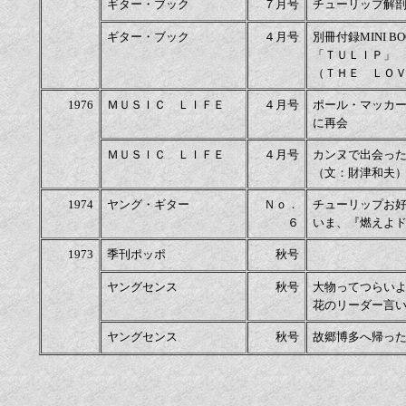
ギター・ブック
７月号
チューリップ解
ギター・ブック
４月号
別冊付録MINI BO
「ＴＵＬＩＰ」
（ＴＨＥ ＬＯ
1976
ＭＵＳＩＣ ＬＩＦＥ
４月号
ポール・マッカ
に再会
ＭＵＳＩＣ ＬＩＦＥ
４月号
カンヌで出会っ
（文：財津和夫
1974
ヤング・ギター
Ｎｏ．
チューリップお
６
いま、『燃えよ
1973
季刊ポッポ
秋号
ヤングセンス
秋号
大物ってつらい
花のリーダー言
ヤングセンス
秋号
故郷博多へ帰っ