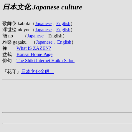
日本文化 Japanese culture
歌舞伎 kabuki（
Japanese
，
English
）
浮世絵 ukiyoe（
Japanese
，
English
）
能 no （
Japanese
，English）
雅楽 gagaku （
Japanese，English
）
禅
What IS ZAZEN?
盆栽
Bonsai Home Page
俳句
The Shiki Internet Haiku Salon
『花守』
日本文化全般