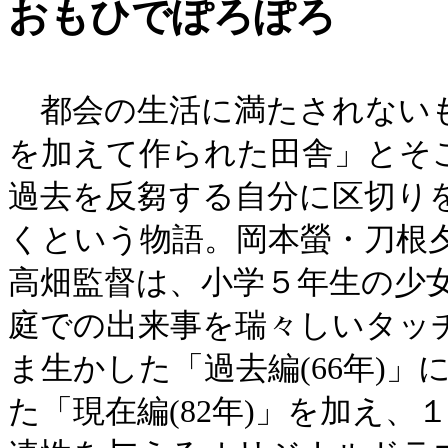
おもひでぽろぽろ
都会の生活に満たされないも
を加えて作られた田舎」とそ
過去を反芻する自分に区切り
くという物語。岡本螢・刀根
高畑監督は、小学５年生の少
庭での出来事を瑞々しいタッ
ま生かした「過去編(66年)」
た「現在編(82年)」を加え