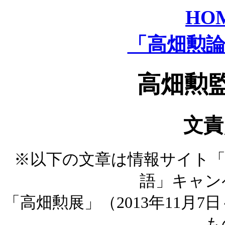
HO
「高畑勲
高畑勲監
文責
※以下の文章は情報サイト「au
語」キャン
「高畑勲展」（2013年11月7
も