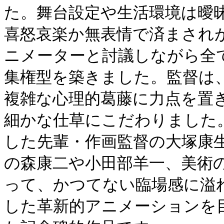
た。舞台設定や生活環境は曖
喜怒哀楽か無表情で済まされ
ニメーターと討議しながら全
集権型を築きました。監督は
複雑な心理的葛藤に力点を置
細かな仕草にこだわりました
した先輩・作画監督の大塚康
の森康二や小田部羊一、美術
って、かつてない臨場感に溢
した革新的アニメーションを