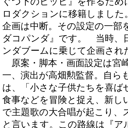
ぐつ下のピッピ』を作るため
ロダクションに移籍しました
企画は中断。その設定の一部
ダコパンダ』です。 当時、
ンダブームに乗じて企画され
原案・脚本・画面設定は宮崎
一、演出が高畑勲監督。自ら
は、「小さな子供たちを喜ば
食事などを冒険と捉え、新し
で主題歌の大合唱が起こり、
と言います。この路線は『ア