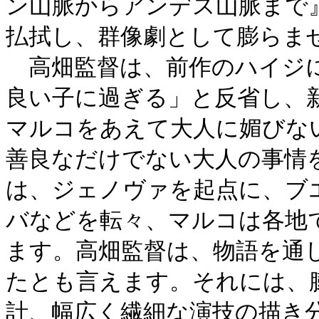
ン山脈からアンデス山脈まで
払拭し、群像劇として膨らま
高畑監督は、前作のハイジに
良い子に過ぎる」と反省し、
マルコをあえて大人に媚びな
善良なだけでない大人の事情
は、ジェノヴァを起点に、ブ
バなどを転々、マルコは各地
ます。高畑監督は、物語を通
たとも言えます。それには、
計、幅広く繊細な演技の描き