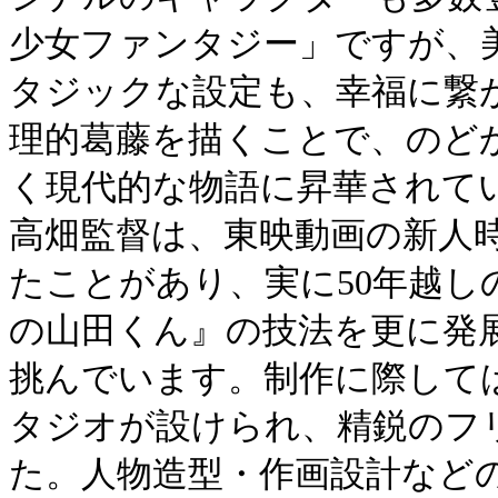
少女ファンタジー」ですが、
タジックな設定も、幸福に繋
理的葛藤を描くことで、のど
く現代的な物語に昇華されて
高畑監督は、東映動画の新人
たことがあり、実に50年越
の山田くん』の技法を更に発
挑んでいます。制作に際して
タジオが設けられ、精鋭のフ
た。人物造型・作画設計など