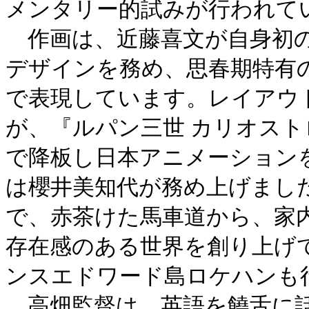
メンタリー的試みが行われて
作画は、近藤喜文が自身初の
デザインを務め、思春期特有
で表現しています。レイアウ
が、『ルパン三世 カリオスト
で降板し日本アニメーション
は櫻井美知代が務め上げまし
で、赤茶けた馬車道から、家
存在感のある世界を創り上げ
ンスエドワード島ロケハンも
高畑監督は、英語を饒舌に話