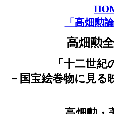
HO
「高畑勲
高畑勲全
「十二世紀
－国宝絵巻物に見る
高畑勲・