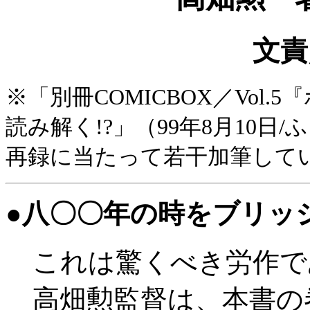
文責
※「別冊COMICBOX／Vol
読み解く!?」（99年8月10
再録に当たって若干加筆し
●八〇〇年の時をブリッ
これは驚くべき労作で
高畑勲監督は、本書の