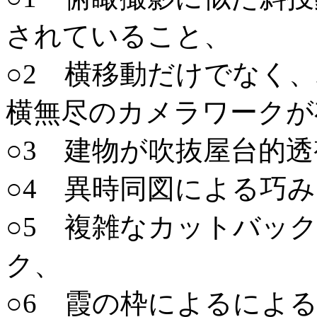
されていること、
○2 横移動だけでなく
横無尽のカメラワークが
○3 建物が吹抜屋台的
○4 異時同図による巧
○5 複雑なカットバッ
ク、
○6 霞の枠によるによ