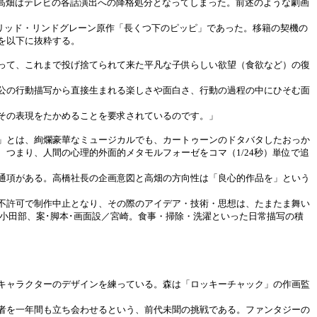
高畑はテレビの各話演出への降格処分となってしまった。前述のような劇画
リッド・リンドグレーン原作「長くつ下のピッピ」であった。移籍の契機の
を以下に抜粋する。
って、これまで投げ捨てられて来た平凡な子供らしい欲望（食欲など）の復
公の行動描写から直接生まれる楽しさや面白さ、行動の過程の中にひそむ面
その表現をたかめることを要求されているのです。」
」とは、絢爛豪華なミュージカルでも、カートゥーンのドタバタしたおっか
つまり、人間の心理的外面的メタモルフォーゼをコマ（1/24秒）単位で追
通項がある。高橋社長の企画意図と高畑の方向性は「良心的作品を」という
不許可で制作中止となり、その際のアイデア・技術・思想は、たまたま舞い
小田部、案･脚本･画面設／宮崎。食事・掃除・洗濯といった日常描写の積
キャラクターのデザインを練っている。森は「ロッキーチャック」の作画監
者を一年間も立ち会わせるという、前代未聞の挑戦である。ファンタジーの