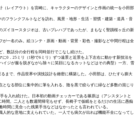
計（レイアウト）を宮崎に、キャラクターのデザインと作画の統一を小田部
ツのフランクフルトなどを訪れ、風景・地形・生活・習慣・建築・道具・音
のズイヨースタジオは、古いプレハブであったが、まもなく聖蹟桜ヶ丘の新
フが一名のみ。絵コンテ・原画・動画・背景・彩色・撮影など中間行程は全
ど、数話分の全行程を同時並行でこなし続けた。
に0．25ミリ（1秒で6ミリ）ずつ遠景と近景を上下左右に動かす新技法を
のハイジが服を脱ぎながら除々に笑顔になるカットなどはその典型）一方、雪
至るまで、作品世界や演技設計を緻密に構築した。小田部は、ひたすら膨大
点となる部位に集中的に筆を入れる、陰を黒で絞らずに緑など多数の混じり
ら手を入れ続けた。日本初の動画チェッカーである篠原は（アシスタントと
は二時間。二人とも数週間帰宅もせず、長椅子で仮眠をとるだけの生活に愚痴
労働時間に見合った残業手当などはなかったとも言われている。
職人的な意地に支えられていた。一人でも病欠が出れば機能不全になってし