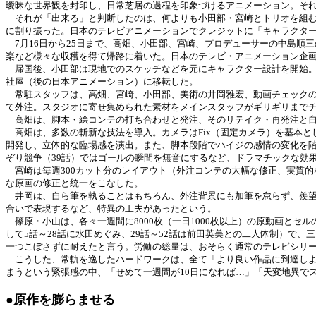
曖昧な世界観を封印し、日常芝居の過程を印象づけるアニメーション。そ
それが「出来る」と判断したのは、何よりも小田部・宮崎とトリオを組む
に割り振った。日本のテレビアニメーションでクレジットに「キャラクタ
7月16日から25日まで、高畑、小田部、宮崎、プロデューサーの中島順
楽など様々な収穫を得て帰路に着いた。日本のテレビ・アニメーション企
帰国後、小田部は現地でのスケッチなどを元にキャラクター設計を開始。
社屋（後の日本アニメーション）に移転した。
常駐スタッフは、高畑、宮崎、小田部、美術の井岡雅宏、動画チェックの
て外注。スタジオに寄せ集められた素材をメインスタッフがギリギリまで
高畑は、脚本・絵コンテの打ち合わせと発注、そのリテイク・再発注と自
高畑は、多数の斬新な技法を導入。カメラはFix（固定カメラ）を基本と
開発し、立体的な臨場感を演出。また、脚本段階でハイジの感情の変化を階
ぞり競争（39話）ではゴールの瞬間を無音にするなど、ドラマチックな効
宮崎は毎週300カット分のレイアウト（外注コンテの大幅な修正、実質
な原画の修正と統一をこなした。
井岡は、自ら筆を執ることはもちろん、外注背景にも加筆を怠らず、羨望
合いで表現するなど、特異の工夫があったという。
篠原・小山は、各々一週間に8000枚（一日1000枚以上）の原動画と
して5話～28話に水田めぐみ、29話～52話は前田英美との二人体制）
一つこぼさずに耐えたと言う。労働の総量は、おそらく通常のテレビシリー
こうした、常軌を逸したハードワークは、全て「より良い作品に到達しよ
まうという緊張感の中、「せめて一週間が10日になれば…」「天変地異で
●原作を膨らませる