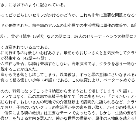
き」には以下のように記されている。
ってピッピらしいセリフがかけるかどうか、これも非常に重要な問題となる
ドが創作された。前半部のアルムの山小屋での生活描写は原作の数倍で、四
話）、雪ぞり競争（39話）などの話には、詩人のゼリーナ・ヘンツの物語に
く改変されている点である。
に同行するのは優しいおばあさま。最初からおじいさんと意気投合してクラ
発生する（42話～47話）。
ム滞在も拒否。以降は登場すらしない。高畑演出では、クララを思う一途な
ら脱することが出来た。
崖から突き落とし壊してしまう。以降彼は、ずっと罪の意識にさいなまれる
負って登る優しい少年（45話）である。この改変により、ペーターをめぐる
のの、弱気になってこっそり納屋から出そうとして壊してしまう（51話）。
クララではなく、己の意志で車椅子を捨てて「共に歩きたい」「走りたい」と
感じられず、おじいさんの戦地での介護経験まで説明的に語られるなど、クラ
ており、子供のいないクララの主治医が冬の家を買い取り、ハイジの後見人
、「信仰による魂の救済」は主要なテーマであったろう。しかし、生活の要が
喜び」を与える方向を選んだ。確かな世界の構築が、原作の人物像を越える