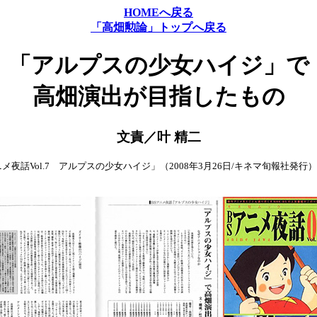
HOMEへ戻る
「高畑勲論」トップへ戻る
「アルプスの少女ハイジ」で
高畑演出が目指したもの
文責／叶 精二
メ夜話Vol.7 アルプスの少女ハイジ」（2008年3月26日/キネマ旬報社発