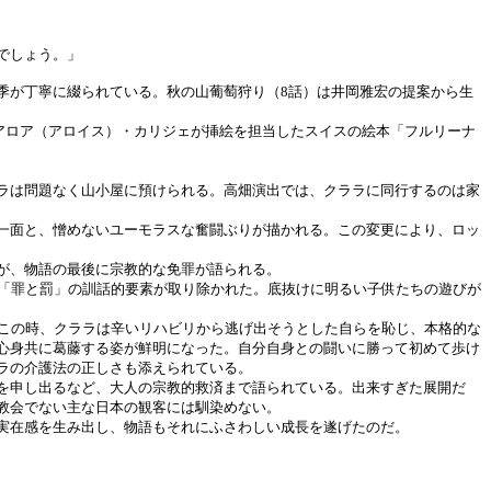
でしょう。」
季が丁寧に綴られている。秋の山葡萄狩り（8話）は井岡雅宏の提案から生
アロア（アロイス）・カリジェが挿絵を担当したスイスの絵本「フルリーナ
ラは問題なく山小屋に預けられる。高畑演出では、クララに同行するのは家
一面と、憎めないユーモラスな奮闘ぶりが描かれる。この変更により、ロッ
が、物語の最後に宗教的な免罪が語られる。
「罪と罰」の訓話的要素が取り除かれた。底抜けに明るい子供たちの遊びが
この時、クララは辛いリハビリから逃げ出そうとした自らを恥じ、本格的な
心身共に葛藤する姿が鮮明になった。自分自身との闘いに勝って初めて歩け
ラの介護法の正しさも添えられている。
を申し出るなど、大人の宗教的救済まで語られている。出来すぎた展開だ
教会でない主な日本の観客には馴染めない。
実在感を生み出し、物語もそれにふさわしい成長を遂げたのだ。