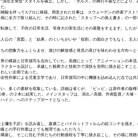
“演出主導型”スタイルを確立。しかし、「ホルス」の興行不振などにより、
った。
宮崎駿を伴ってAプロに移籍。用意された仕事は、スウェーデンの作家アスト
企画に全力で取り組んだ。その時に記された「スタッフへの覚え書き」の一部
度転換して、子供の日常生活、等身大の実生活にその基盤をすえます。したが
主人公の「意図」と「結果」のくいちがいや「役割」の面白さでもなく、主人
たちの想像力をふくらませ、遊びの解放感と発見の喜びを味わわせる方向へと
界の構築と日常描写を志向していた。高畑にとって「アニメーションの本流
ラクターを設計し、卓越した観察力と技術力で演技を克明に描き起こすこと、
さわしい企画であった。
女性作家による児童文学であり、日常描写の中に機微を詰め込んだ点では共
い、多くの素材を収集している。詳細は省くが、「ピッピ」は原作者の版権
の巻」の２本に結実した。メインスタッフは、演出／高畑、作画監督／大塚・
「ハイジ」へのステップボードとなった。
上彌生子訳）を読み返し、森康二とパイロットフィルムの絵コンテを描き、
準備との平行作業はとても無理であっただろう。
構築し、そこに住む子供たちの行動過程を丁寧に描き起こし、その場に視聴