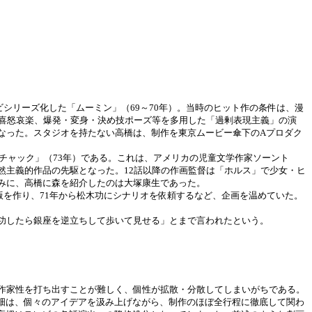
シリーズ化した「ムーミン」（69～70年）。当時のヒット作の条件は、漫
な喜怒哀楽、爆発・変身・決め技ポーズ等を多用した「過剰表現主義」の演
なった。スタジオを持たない高橋は、制作を東京ムービー傘下のAプロダク
チャック」（73年）である。これは、アメリカの児童文学作家ソーント
然主義的作品の先駆となった。12話以降の作画監督は「ホルス」で少女・ヒ
みに、高橋に森を紹介したのは大塚康生であった。
を作り、71年から松木功にシナリオを依頼するなど、企画を温めていた。
功したら銀座を逆立ちして歩いて見せる」とまで言われたという。
作家性を打ち出すことが難しく、個性が拡散・分散してしまいがちである。
畑は、個々のアイデアを汲み上げながら、制作のほぼ全行程に徹底して関わ