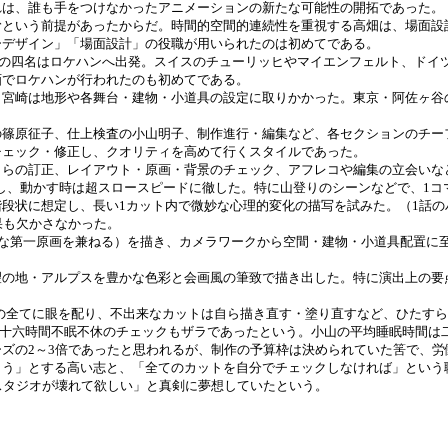
れは、誰も手をつけなかったアニメーションの新たな可能性の開拓であった。
という前提があったからだ。時間的空間的連続性を重視する高畑は、場面設
ーデザイン」「場面設計」の役職が用いられたのは初めてである。
三の四名はロケハンへ出発。スイスのチューリッヒやマイエンフェルト、ドイ
画でロケハンが行われたのも初めてである。
宮崎は地形や各舞台・建物・小道具の設定に取りかかった。東京・阿佐ヶ谷
篠原征子、仕上検査の小山明子、制作進行・編集など、各セクションのチー
チェック・修正し、クオリティを高めて行くスタイルであった。
らの訂正、レイアウト・原画・背景のチェック、アフレコや編集の立会いな
し、動かす時は超スロースピードに徹した。特に山登りのシーンなどで、1コマ
段状に想定し、長い1カット内で微妙な心理的変化の描写を試みた。（1話
果も欠かさなかった。
的な第一原画を兼ねる）を描き、カメラワークから空間・建物・小道具配置に
の地・アルプスを豊かな色彩と会画風の筆致で描き出した。特に演出上の要
セルの全てに眼を配り、不出来なカットは自ら描き直す・塗り直すなど、ひたす
で、三十六時間不眠不休のチェックもザラであったという。小山の平均睡眠時間
ズの2～3倍であったと思われるが、制作の予算枠は決められていた筈で、
う」とする高い志と、「全てのカットを自分でチェックしなければ」という
スタジオが壊れて欲しい」と真剣に夢想していたという。