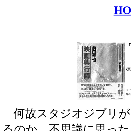
H
1
編
徳
※こ
年
何故スタジオジブリが
るのか、不思議に思った