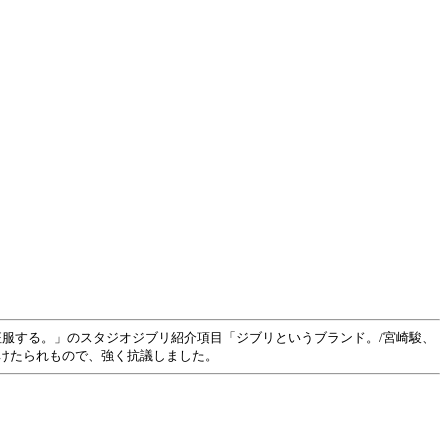
が世界を征服する。」のスタジオジブリ紹介項目「ジブリというブランド。/宮崎駿、
けたられもので、強く抗議しました。