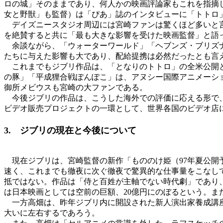
ロの城」そのままであり、何人かの映画評論家もこれを指摘
女と野獣」も監督）は「ぴあ」誌のインタビューに「トトロ」
デイズニースタジオ周辺には宮崎ファンは驚くほど多いと言
を絶賛すると共に「最も大きな影響を受けた映画監督」と語
余談ながら、「ウォーターワールド」「ヘブンズ・ブリズナ
たちに与えた影響も大であり、配給提携は必然だったとも言
これまでもジブリ作品は、「となりのトトロ」の全米公開と
の豚」「平成狸合戦ぽんぽこ」は、アヌシー国際アニメーシ
御所メビウスも宮崎の大ファンである。
今後ジブリの作品は、こうした海外での評価に応える形で、
ビデオ販売プロジェクトの一環として、世界各国のビデオ店
3. ジブリの現在と今後について
現在ジブリは、宮崎監督の新作「もののけ姫（97年夏公開
速く、これまでも徹夜に次ぐ徹夜で驚異的な仕事量をこなし
抵ではない。作品は「侍と百姓が主軸でない時代劇」であり
は日本映画としては空前の巨額、20億円にのぼるという。
一方高畑は、昨年ジブリ内に開設された新人演出家養成講座
大いに左右するであろう。