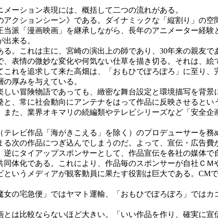
ニメーション表現には、概括して二つの流れがある。
アクションシーン》である。ダイナミックな「縦割り」の空
正当派「漫画映画」を継承しながら、長年のアニメーター経験
が出来る。
る。これは主に、宮崎の演出上の師であり、30年来の親友で
で、表情の微妙な変化や何気ない仕草を描き切る。それは、絵
てこれを追求して来た高畑は、「おもひでぽろぽろ」に至り、
層の厚みを与えている。
しい冒険物語であっても、緻密な舞台設定と環境描写を背景
発と、常に社会動向にアンテナをはって作品に反映させるとい
。また、業界オキマリの続編類やテレビシリーズなど「安全企
テレビ作品「海がきこえる」を除く）のプロデューサーを務
る次の作品につぎ込んでしまうのだ。よって、宣伝・広告費
、逆にタイアップスポンサーとして、作品宣伝を各社の媒体で
共同体化である。これにより、作品毎のスポンサーが自社ＣＭ
というメディアが観客動員に果たす役割は巨大である。CMで
女の宅急便」ではヤマト運輸、「おもひでぽろぽろ」ではカ
とは比較ならないほど大きい。「いい作品を作り、確実に宣