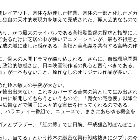
間レイアウト、肉体を駆使した軽業、肉体の一部と化したメカ
と独自の天才的表現力を加えて完成された、職人芸的なもので
あり、かつ最大のライバルである高畑勲監督の探求と指導によ
であるだけに芝居の巾が狭いアニメーションが、最も不得意と
完成の域に達した感がある。高畑と美意識を共有する宮崎の作
に、骨太の人間ドラマが織り込まれる。さらに、自然環境問題
う政治的敏感さは、日本映画制作者の良心と言うべきである。
画」が一本もないこと、原作なしのオリジナル作品が多いこ
めた鈴木敏夫の手腕が大きい。
が捻出出来ない。これをカバーする苦肉の策として生み出され
自由に展開してもらうというもので、「魔女の宅急便」以降全
や広告などで勝手に大々的な宣伝を行ってくれるのである。
、バラエティー番組で、ニュースで、まさにあらゆる機会を
ゴメとブラザー、「紅の豚」では日航、平成狸合戦ぽんぽこ」
伝し、当てる」という鈴木の緻密な興行戦略抜きにジブリの今