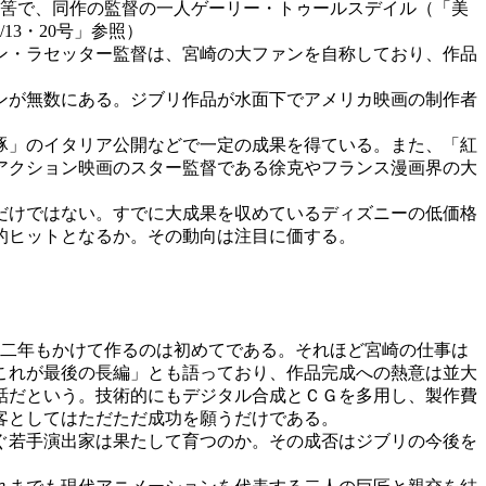
の筈で、同作の監督の一人ゲーリー・トゥールスデイル（「美
3・20号」参照）
ン・ラセッター監督は、宮崎の大ファンを自称しており、作品
ンが無数にある。ジブリ作品が水面下でアメリカ映画の制作者
豚」のイタリア公開などで一定の成果を得ている。また、「紅
アクション映画のスター監督である徐克やフランス漫画界の大
だけではない。すでに大成果を収めているディズニーの低価格
界的ヒットとなるか。その動向は注目に価する。
丸二年もかけて作るのは初めてである。それほど宮崎の仕事は
これが最後の長編」とも語っており、作品完成への熱意は並大
話だという。技術的にもデジタル合成とＣＧを多用し、製作費
客としてはただただ成功を願うだけである。
ぐ若手演出家は果たして育つのか。その成否はジブリの今後を