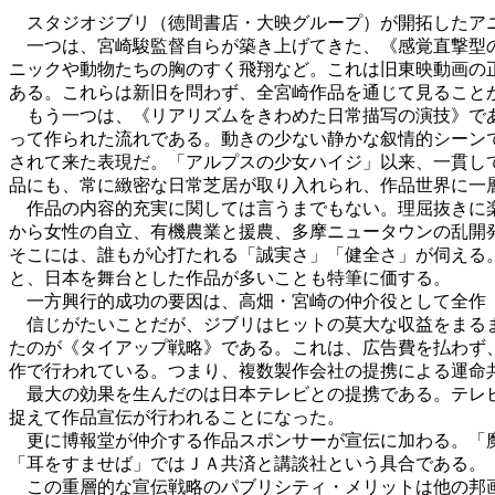
スタジオジブリ（徳間書店・大映グループ）が開拓したア
一つは、宮崎駿監督自らが築き上げてきた、《感覚直撃型の
ニックや動物たちの胸のすく飛翔など。これは旧東映動画の
ある。これらは新旧を問わず、全宮崎作品を通じて見ること
もう一つは、《リアリズムをきわめた日常描写の演技》であ
って作られた流れである。動きの少ない静かな叙情的シーン
されて来た表現だ。「アルプスの少女ハイジ」以来、一貫し
品にも、常に緻密な日常芝居が取り入れられ、作品世界に一
作品の内容的充実に関しては言うまでもない。理屈抜きに楽
から女性の自立、有機農業と援農、多摩ニュータウンの乱開
そこには、誰もが心打たれる「誠実さ」「健全さ」が伺える
と、日本を舞台とした作品が多いことも特筆に価する。
一方興行的成功の要因は、高畑・宮崎の仲介役として全作（
信じがたいことだが、ジブリはヒットの莫大な収益をまるま
たのが《タイアップ戦略》である。これは、広告費を払わず
作で行われている。つまり、複数製作会社の提携による運命
最大の効果を生んだのは日本テレビとの提携である。テレビ
捉えて作品宣伝が行われることになった。
更に博報堂が仲介する作品スポンサーが宣伝に加わる。「魔
「耳をすませば」ではＪＡ共済と講談社という具合である。
この重層的な宣伝戦略のパブリシティ・メリットは他の邦画