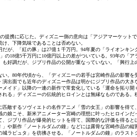
上の提携に応じた。ディズニー側の意向は「アジアマーケット
続け、下降気味であることは否めない。
だが、「紅の豚」は27億１千万円。94年夏の「ライオンキン
」の18億5千万円に10億円以上の差がついている。93年の「
」も好調だが、ジブリ作品の公開が重なっていない。「興行上
い。80年代頃から、「ディズニーの若手は宮崎作品の影響を
・演出面でも近年のディズニー作品は明かにジブリ作品の大き
メイド」以降の一連の新作で常套化している「運命を拓り開
される」ディズニーの伝統的ヒロインとは無縁なものである。
匹敵するソヴィエトの名作アニメ「雪の女王」の影響を得て
賊の娘こそ、新米アニメーター宮崎の理想に叶ったヒロインだ
て、ジブリ作品が爆発的ヒットを得て、国際的な評価を得ると
」や新作「ノートルダムの鐘」などには露骨な宮崎作品の縦
の城ラピュタ」を彷彿させる。「ノートルダムの鐘」のラスト