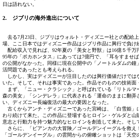
日は語れない。
2. ジブリの海外進出について
去る7月23日、ジブリはウォルト・ディズニー社との配給
場、ここ日本ではディズニー作品はジブリ作品に興行で負け
配給収入で見れば、92年夏の「美女と野獣」は16億５千万円
95年の「ポカホンタス」にあっては7億円で、「耳をすませば
の公開がなかった。同様に現在公開中の「ノートルダムの鐘
活問題であったとも考えられる。
しかし、実はディズニーが注目したのは興行価値だけではな
いた。そして、それは事実であった。作品そのものの技術面
まず、「ニュー・クラシック」と呼ばれている「リトルマー
森の美女」「シンデレラ」に代表される「運命のままに翻弄
い、ディズニー長編復活の最大の要因となった。
古くからアンチ・ディズニーであった宮崎は、「白雪姫」に
わり続けて来た。この作品に登場するヒロイン・ゲルダと山
意志と行動力を持つ魅力的なヒロインを創造して来た。そし
さらに、「ビアンカの大冒険／ゴールデンイーグルを救え！
「ゴールデンイーグル」の雲間からの俯瞰ショットは「天空