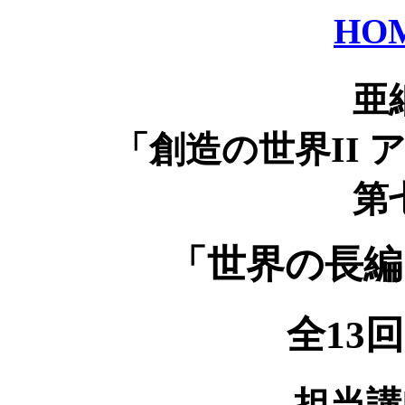
HO
亜
「創造の世界II
第
「世界の長編
全13
担当講