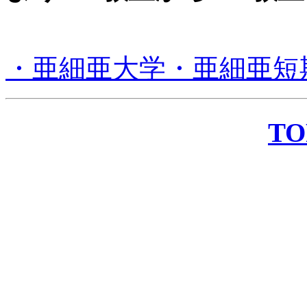
・亜細亜大学・亜細亜短
T