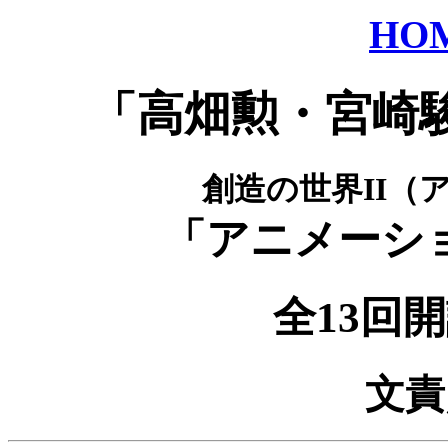
HO
「高畑勲・宮崎
創造の世界II（
「アニメーシ
全13回
文責