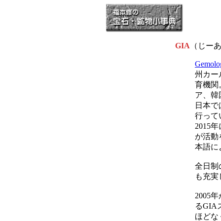
GIA
（じー
Gemologi
州カー
育機関
ア、韓
日本で
行って
2015
が活動
本語に
全日制
も充実
200
るGI
ほどな