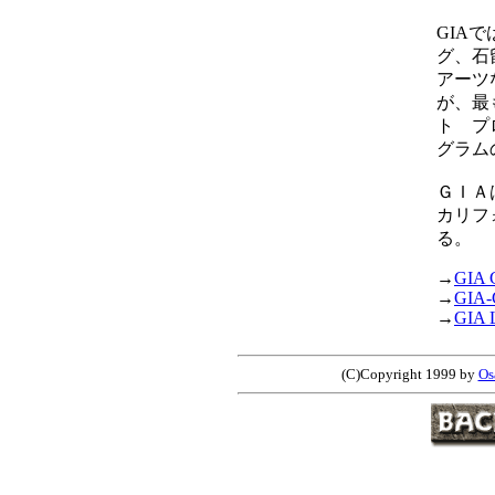
GIA
グ、石
アーツ
が、最
ト プ
グラム
ＧＩＡ
カリフ
る。
→
GIA
→
GIA
→
GIA
(C)Copyright 1999 by
O