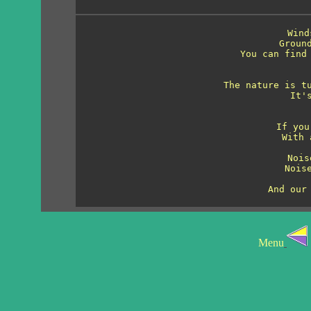
Wind
Ground
You can find 
The nature is tu
It'
If you
With 
Nois
Nois
And our
Menu