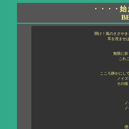
・・・・始
B
聞け！風のささやき
耳を澄ませば
無限に折
これこ
こころ静かにして
ノイズ
その様
ノ
ノ
僕