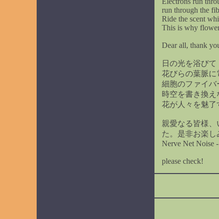
Electrons run thro
run through the fib
Ride the scent whi
This is why flower
Dear all, thank yo
日の光を浴びて
花びらの葉脈に
細胞のファイバ
時空を書き換え
花が人々を魅了
親愛なる皆様、
た。是非お楽し
Nerve Net Noise 
please check!