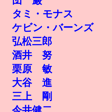
団 巌
タミ・モナス
ケビン・バーンズ
弘松三郎
酒井 努
栗原 敏
大谷 進
三上 剛
今井健二